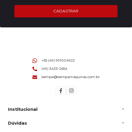
CADASTRAR
+55 (49) 991004922
(49) 3433-2654
kempa@kempamaquinas.com.br
Institucional
Dúvidas