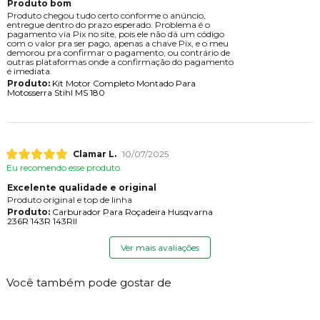
Produto bom
Produto chegou tudo certo conforme o anúncio,
entregue dentro do prazo esperado. Problema é o
pagamento via Pix no site, pois ele não dá um código
com o valor pra ser pago, apenas a chave Pix, e o meu
demorou pra confirmar o pagamento, ou contrário de
outras plataformas onde a confirmação do pagamento
é imediata.
Produto:
Kit Motor Completo Montado Para
Motosserra Stihl MS 180
Clamar L.
10/07/2025
Eu recomendo esse produto.
Excelente qualidade e original
Produto original e top de linha
Produto:
Carburador Para Roçadeira Husqvarna
236R 143R 143RII
Ver mais avaliações
Você também pode gostar de