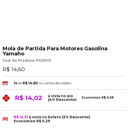
Mola de Partida Para Motores Gasolina
Yamaho
Cod. do Produto: P1291YH
R$ 14,60
1x
de
R$ 14,60
no cartão de crédito
à vista no pix
R$ 14,02
Economize
R$ 0,58
(4% Desconto)
R$ 14,31
à vista no boleto
(2% Desconto)
Economize
R$ 0,29