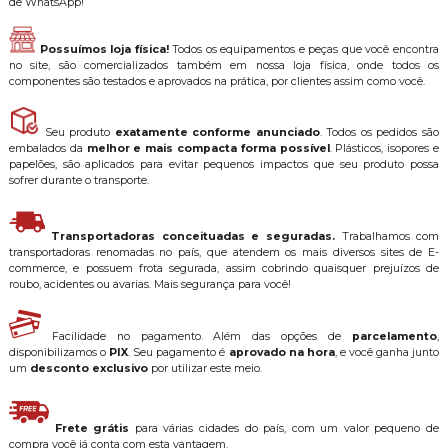
de WhatsApp!
Possuímos loja física!
Todos os equipamentos e peças que você encontra
no site, são comercializados também em nossa loja física, onde todos os
componentes são testados e aprovados na prática, por clientes assim como você.
Seu produto
exatamente conforme anunciado
. Todos os pedidos são
embalados da
melhor e mais compacta forma possível
. Plásticos, isopores e
papelões, são aplicados para evitar pequenos impactos que seu produto possa
sofrer durante o transporte.
Transportadoras conceituadas e seguradas.
Trabalhamos com
transportadoras renomadas no país, que atendem os mais diversos sites de E-
commerce, e possuem frota segurada, assim cobrindo quaisquer prejuízos de
roubo, acidentes ou avarias. Mais segurança para você!
Facilidade no pagamento. Além das opções de
parcelamento
,
disponibilizamos o
PIX
. Seu pagamento é
aprovado na hora
, e você ganha junto
um
desconto exclusivo
por utilizar este meio.
Frete grátis
para várias cidades do país, com um valor pequeno de
compra você já conta com esta vantagem.