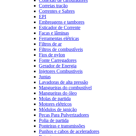
Conexão de carburadores
Correias tração
Correntes e Sabres
EPI
Embreagens e tambores
Esticador de Corrente
Facas e lâminas
Ferramentas elétricas
Filtros de ar
Filtros de combustíveis
Fios de nylon
Fonte Carregadores
Gerador de Energia
Injetores Combustiveis
Juntas
Lavadoras de alta pressão
Mangueiras do combustível
Mangueiras do óleo
Molas de partida
Motores elétricos
Módulos de ignição
Peças Para Pulverizadores
Polia de partida
Ponteiras e transmissões
Punhos e cabos de aceleradores