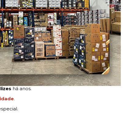
lizes
há anos.
lidade
.
special.