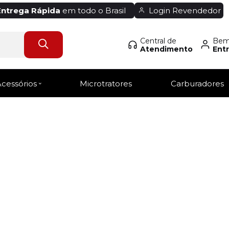
Entrega Rápida
em todo o Brasil
Login Revendedor
Central de
Bem-
Atendimento
Entr
Acessórios
Microtratores
Carburadores