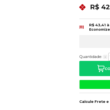
R$ 42
R$ 43,41
à
Economiz
Quantidade:
-
CO
Calcule Frete e