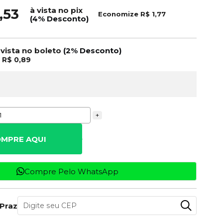
à vista no pix
,53
Economize
R$ 1,77
(4% Desconto)
 vista no boleto
(2% Desconto)
e
R$ 0,89
+
MPRE AQUI
Compre Pelo WhatsApp
 Prazo