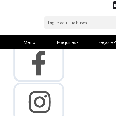
Olá Visitante!
Acesse sua conta e pedidos
Página Inicial
Quem Somos
Como Comprar
Fale Conosco
Venda Atacado
Lista de
Favoritos
Menu
Máquinas
Peças e 