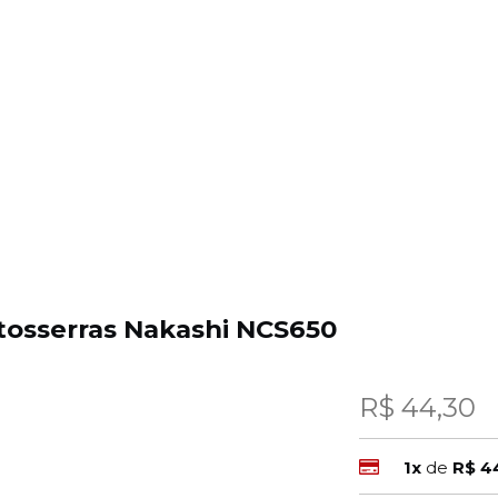
tosserras Nakashi NCS650
R$ 44,30
1x
de
R$ 4