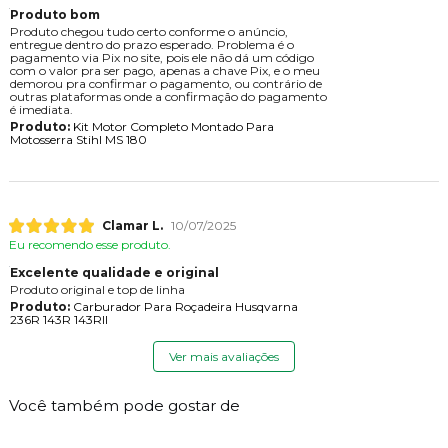
Produto bom
Produto chegou tudo certo conforme o anúncio,
entregue dentro do prazo esperado. Problema é o
pagamento via Pix no site, pois ele não dá um código
com o valor pra ser pago, apenas a chave Pix, e o meu
demorou pra confirmar o pagamento, ou contrário de
outras plataformas onde a confirmação do pagamento
é imediata.
Produto:
Kit Motor Completo Montado Para
Motosserra Stihl MS 180
Clamar L.
10/07/2025
Eu recomendo esse produto.
Excelente qualidade e original
Produto original e top de linha
Produto:
Carburador Para Roçadeira Husqvarna
236R 143R 143RII
Ver mais avaliações
Você também pode gostar de