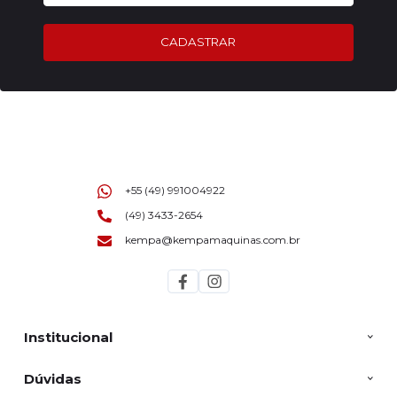
CADASTRAR
+55 (49) 991004922
(49) 3433-2654
kempa@kempamaquinas.com.br
Institucional
Dúvidas