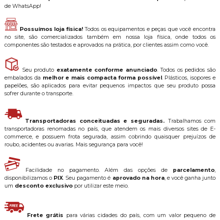
de WhatsApp!
Possuímos loja física!
Todos os equipamentos e peças que você encontra
no site, são comercializados também em nossa loja física, onde todos os
componentes são testados e aprovados na prática, por clientes assim como você.
Seu produto
exatamente conforme anunciado
. Todos os pedidos são
embalados da
melhor e mais compacta forma possível
. Plásticos, isopores e
papelões, são aplicados para evitar pequenos impactos que seu produto possa
sofrer durante o transporte.
Transportadoras conceituadas e seguradas.
Trabalhamos com
transportadoras renomadas no país, que atendem os mais diversos sites de E-
commerce, e possuem frota segurada, assim cobrindo quaisquer prejuízos de
roubo, acidentes ou avarias. Mais segurança para você!
Facilidade no pagamento. Além das opções de
parcelamento
,
disponibilizamos o
PIX
. Seu pagamento é
aprovado na hora
, e você ganha junto
um
desconto exclusivo
por utilizar este meio.
Frete grátis
para várias cidades do país, com um valor pequeno de