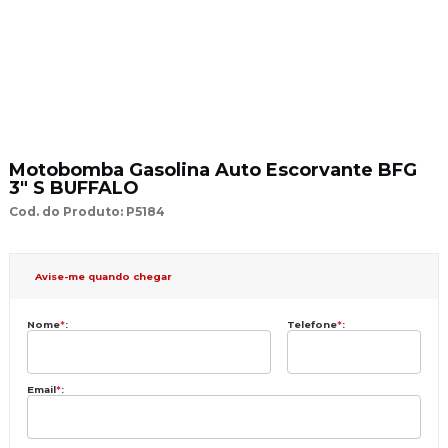
Motobomba Gasolina Auto Escorvante BFG
3" S BUFFALO
Cod. do Produto: P5184
Avise-me quando chegar
Nome
*
:
Telefone
*
:
Email
*
: