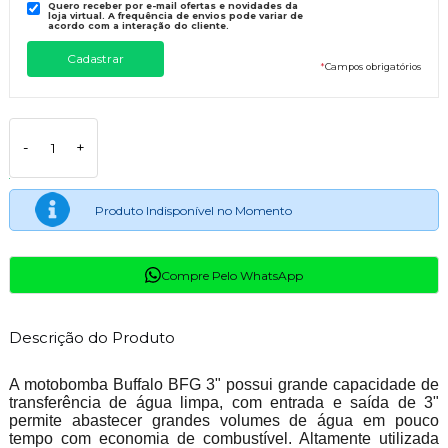
Quero receber por e-mail ofertas e novidades da
loja virtual. A frequência de envios pode variar de
acordo com a interação do cliente.
*
Campos obrigatórios
-
+
Produto Indisponível no Momento
Compre Pelo WhatsApp
Descrição do Produto
A motobomba Buffalo BFG 3" possui grande capacidade de
transferência de água limpa, com entrada e saída de 3"
permite abastecer grandes volumes de água em pouco
tempo com economia de combustível. Altamente utilizada