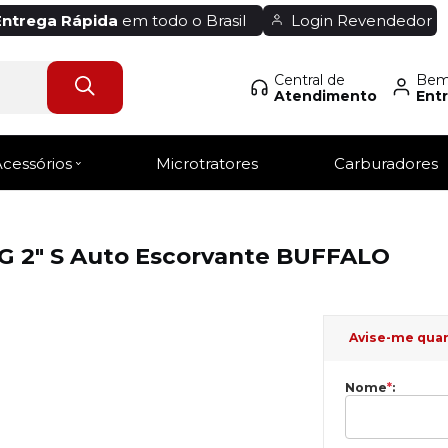
Entrega Rápida
em todo o Brasil
Login Revendedor
Central de
Bem-
Atendimento
Entr
Acessórios
Microtratores
Carburadores
 2" S Auto Escorvante BUFFALO
Avise-me qua
Nome
*
: