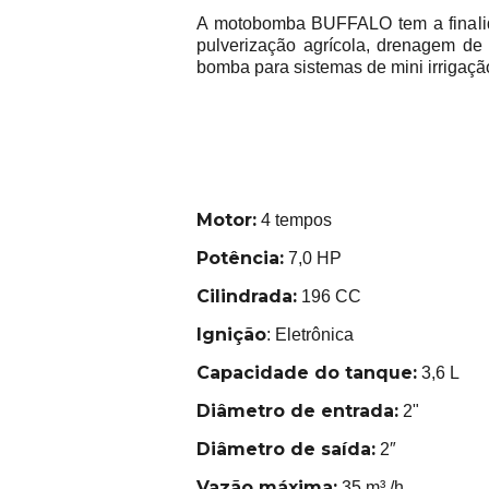
A motobomba BUFFALO tem a finalida
pulverização agrícola, drenagem de r
bomba para sistemas de mini irrigaçã
Motor:
4 tempos
Potência:
7,0 HP
Cilindrada:
196 CC
Ignição
: Eletrônica
Capacidade do tanque:
3,6 L
Diâmetro de entrada:
2"
Diâmetro de saída:
2″
Vazão máxima:
35 m³ /h