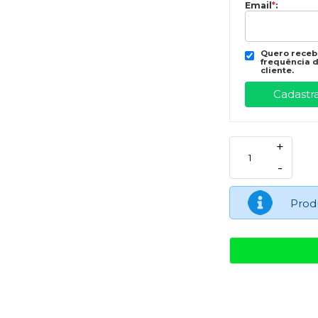
Email
*
:
Quero recebe
frequência d
cliente.
+
-
Prod