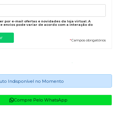
r por e-mail ofertas e novidades da loja virtual. A
e envios pode variar de acordo com a interação do
*
Campos obrigatórios
uto Indisponível no Momento
Compre Pelo WhatsApp