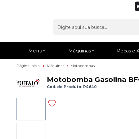
Menu
Máquinas
Peças e 
Página Inicial
Máquinas
Motobombas
Motobomba Gasolina BFG
Cod. do Produto: P4640