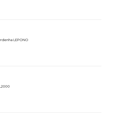
e Ordenha LEPONO
HL2000