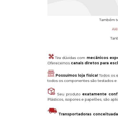
Também tem
Al
Tant
Tira dúvidas com
mecânicos expe
Oferecemos
canais diretos para es
Possuímos loja física!
Todos os e
todos os componentes são testados e a
Seu produto
exatamente conf
Plásticos, isopores e papelões, são ap
Transportadoras conceituada