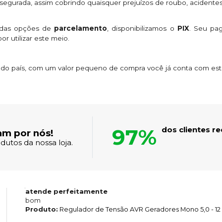
egurada, assim cobrindo quaisquer prejuízos de roubo, acidentes
 das opções de
parcelamento
, disponibilizamos o
PIX
. Seu p
or utilizar este meio.
s do país, com um valor pequeno de compra você já conta com es
97%
dos clientes 
am por nós!
dutos da nossa loja.
atende perfeitamente
bom
Produto:
Regulador de Tensão AVR Geradores Mono 5,0 - 12