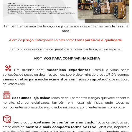
Também temos uma loja física, onde já deixamos nossos clientes mais
felizes
há
anos.
Além de
preço
, entregamos valores como
transparência e qualidade
.
Tanto no nosso e-commerce quanto para nossa loja física, você é especial.
MOTIVOS PARA COMPRAR NA KEMPA
Tira dúvidas com
mecânicos experientes
: Possui dúvidas sobre
aplicações de peças ou detalhes técnicos sobre determinado produto? Oferecemos
canais diretos para esclarecimentos com nosso suporte
. Clique no botão
de WhatsApp!
Possuímos loja física!
Todos os equipamentos e peças que você encontra
no site, são comercializados também em nossa loja física, onde todos os
componentes são testados e aprovados na prática, por clientes assim como você.
Seu produto
exatamente conforme anunciado
. Todos os pedidos são
embalados da
melhor e mais compacta forma possível
. Plásticos, isopores e
papelões, são aplicados para evitar pequenos impactos que seu produto possa