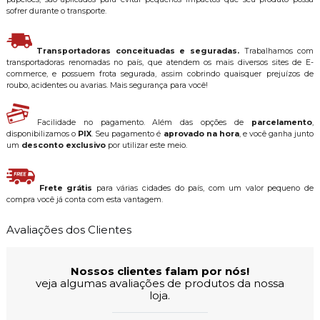
sofrer durante o transporte.
Transportadoras conceituadas e seguradas.
Trabalhamos com
transportadoras renomadas no país, que atendem os mais diversos sites de E-
commerce, e possuem frota segurada, assim cobrindo quaisquer prejuízos de
roubo, acidentes ou avarias. Mais segurança para você!
Facilidade no pagamento. Além das opções de
parcelamento
,
disponibilizamos o
PIX
. Seu pagamento é
aprovado na hora
, e você ganha junto
um
desconto exclusivo
por utilizar este meio.
Frete grátis
para várias cidades do país, com um valor pequeno de
compra você já conta com esta vantagem.
Avaliações dos Clientes
Nossos clientes falam por nós!
veja algumas avaliações de produtos da nossa
loja.