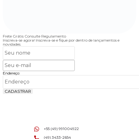
Frete Grátis
Consulte Regulamento
4
Inscreva-se agora!
Inscreva-se e fique por dentro de lançamentos e
novidades.
Endereço:
CADASTRAR
+55 (49) 991004922
(49) 3433-2654