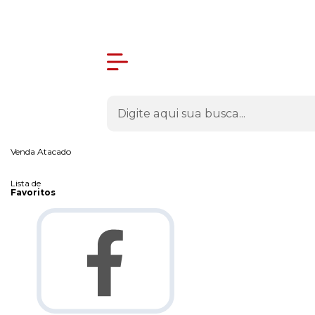
Olá Visitante!
Acesse sua conta e pedidos
Página Inicial
Quem Somos
Como Comprar
Fale Conosco
Venda Atacado
Lista de
Favoritos