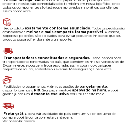
encontra no site, são comercializados também em nossa loja física, onde
todos os componentes são testados e aprovados na prática, por clientes
assim como você.
Seu produto
exatamente conforme anunciado
. Todos os pedidos são
embalados da
melhor e mais compacta forma possível
. Plásticos,
isopores e papelões, são aplicados para evitar pequenos impactos que seu
produto possa sofrer durante o transporte.
Transportadoras conceituadas e seguradas.
Trabalhamos com
transportadoras renomadas no país, que atendem os mais diversos sites de
E-commerce, e possuem frota segurada, assim cobrindo quaisquer
prejuízos de roubo, acidentes ou avarias. Mais segurança para você!
Facilidade no pagamento. Além das opções de
parcelamento
,
disponibilizamos o
PIX
. Seu pagamento é
aprovado na hora
, e você
ganha junto um
desconto exclusivo
por utilizar este meio.
Frete grátis
para várias cidades do país, com um valor pequeno de
compra você já conta com esta vantagem.
Ver mais
Ver menos