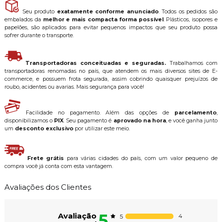
Seu produto
exatamente conforme anunciado
. Todos os pedidos são
embalados da
melhor e mais compacta forma possível
. Plásticos, isopores e
papelões, são aplicados para evitar pequenos impactos que seu produto possa
sofrer durante o transporte.
Transportadoras conceituadas e seguradas.
Trabalhamos com
transportadoras renomadas no país, que atendem os mais diversos sites de E-
commerce, e possuem frota segurada, assim cobrindo quaisquer prejuízos de
roubo, acidentes ou avarias. Mais segurança para você!
Facilidade no pagamento. Além das opções de
parcelamento
,
disponibilizamos o
PIX
. Seu pagamento é
aprovado na hora
, e você ganha junto
um
desconto exclusivo
por utilizar este meio.
Frete grátis
para várias cidades do país, com um valor pequeno de
compra você já conta com esta vantagem.
Avaliações dos Clientes
5
Avaliação
4
5