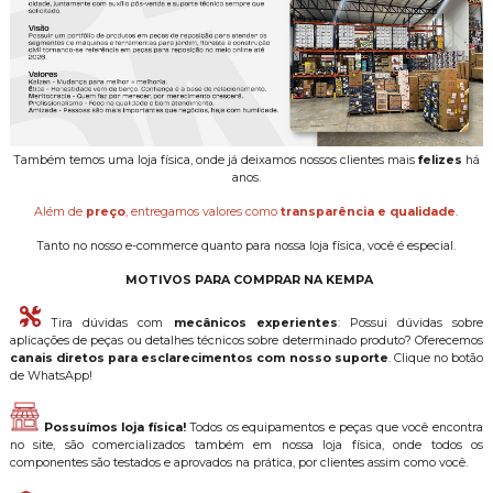
Também temos uma loja física, onde já deixamos nossos clientes mais
felizes
há
anos.
Além de
preço
, entregamos valores como
transparência e qualidade
.
Tanto no nosso e-commerce quanto para nossa loja física, você é especial.
MOTIVOS PARA COMPRAR NA KEMPA
Tira dúvidas com
mecânicos experientes
: Possui dúvidas sobre
aplicações de peças ou detalhes técnicos sobre determinado produto? Oferecemos
canais diretos para esclarecimentos com nosso suporte
. Clique no botão
de WhatsApp!
Possuímos loja física!
Todos os equipamentos e peças que você encontra
no site, são comercializados também em nossa loja física, onde todos os
componentes são testados e aprovados na prática, por clientes assim como você.