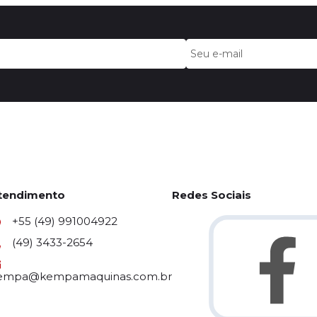
tendimento
Redes Sociais
+55 (49) 991004922
(49) 3433-2654
empa@kempamaquinas.com.br