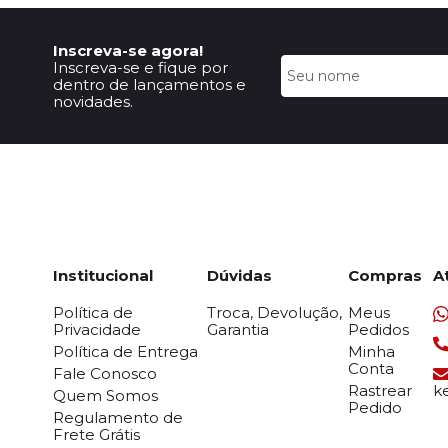
Inscreva-se agora!
Inscreva-se e fique por
dentro de lançamentos e
novidades.
Institucional
Dúvidas
Compras
A
Política de
Troca, Devolução,
Meus
Privacidade
Garantia
Pedidos
Política de Entrega
Minha
Conta
Fale Conosco
Rastrear
k
Quem Somos
Pedido
Regulamento de
Frete Grátis