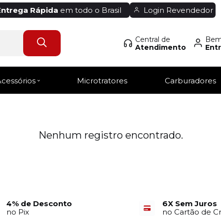
Entrega Rápida
em todo o Brasil
Login Revendedor
Central de
Bem-
Atendimento
Entr
Acessórios
Microtratores
Carburadores
Nenhum registro encontrado.
4% de Desconto
6X Sem Juros
no Pix
no Cartão de C