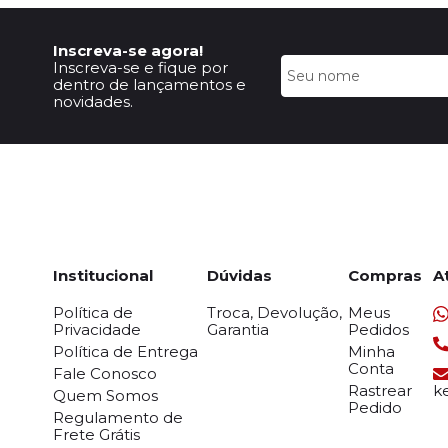
Inscreva-se agora!
Inscreva-se e fique por
dentro de lançamentos e
novidades.
Institucional
Dúvidas
Compras
A
Política de
Troca, Devolução,
Meus
Privacidade
Garantia
Pedidos
Política de Entrega
Minha
Conta
Fale Conosco
Rastrear
k
Quem Somos
Pedido
Regulamento de
Frete Grátis