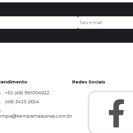
tendimento
Redes Sociais
+55 (49) 991004922
(49) 3433-2654
empa@kempamaquinas.com.br