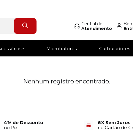
Central de
Bem-
Atendimento
Entr
Login Revendedor
Acessórios
Microtratores
Carburadores
Nenhum registro encontrado.
4% de Desconto
6X Sem Juros
no Pix
no Cartão de C