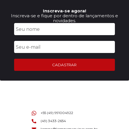
Inscreva-se agora!
Inscreva-se e fique por dentro de lançamentos e
novidades.
CADASTRAR
+55 (49) 991004922
(49) 3433-2654
kempa@kempamaquinas.com.br