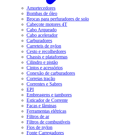
Amortecedores
Bombas de óleo
Brocas para perfuradores de solo
Cabeçote motores 4T
Cabo Arqueado
Cabo acelerador
Carburadores
Carreteis de nylon
Cesto e recolhedores
Chassis e plataformas
Cilindro e pistão
Cintos e acessórios
Conexão de carburadores
Correias tração
Correntes e Sabres
EPI
Embreagens e tambores
Esticador de Corrente
Facas e lâminas
Ferramentas elétricas
Filtros de ar
Filtros de combustíveis
Fios de nylon
Fonte Carregadores