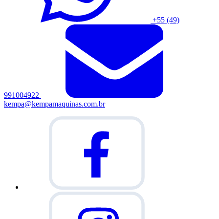
+55 (49)
991004922
kempa@kempamaquinas.com.br