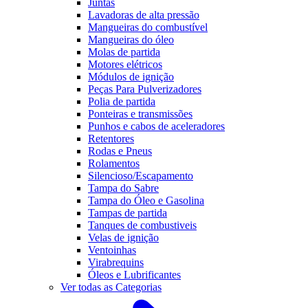
Juntas
Lavadoras de alta pressão
Mangueiras do combustível
Mangueiras do óleo
Molas de partida
Motores elétricos
Módulos de ignição
Peças Para Pulverizadores
Polia de partida
Ponteiras e transmissões
Punhos e cabos de aceleradores
Retentores
Rodas e Pneus
Rolamentos
Silencioso/Escapamento
Tampa do Sabre
Tampa do Óleo e Gasolina
Tampas de partida
Tanques de combustiveis
Velas de ignição
Ventoinhas
Virabrequins
Óleos e Lubrificantes
Ver todas as Categorias