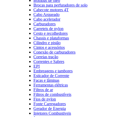
Bombas de óleo
Brocas para perfuradores de solo
Cabeçote motores 4T
Cabo Arqueado
Cabo acelerador
Carburadores
Carreteis de nylon
Cesto e recolhedores
Chassis e plataformas
Cilindro e pistão
Cintos e acessórios
Conexão de carburadores
Correias tração
Correntes e Sabres
EPI
Embreagens e tambores
Esticador de Corrente
Facas e lâminas
Ferramentas elétricas
Filtros de ar
Filtros de combustíveis
Fios de nylon
Fonte Carregadores
Gerador de Energia
Injetores Combustiveis