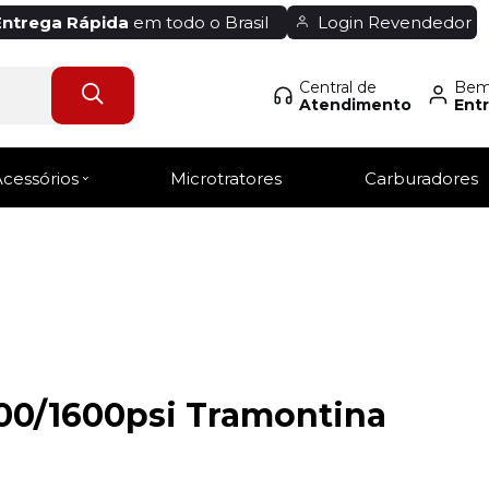
Entrega Rápida
em todo o Brasil
Login Revendedor
Central de
Bem-
Atendimento
Entr
Acessórios
Microtratores
Carburadores
500/1600psi Tramontina