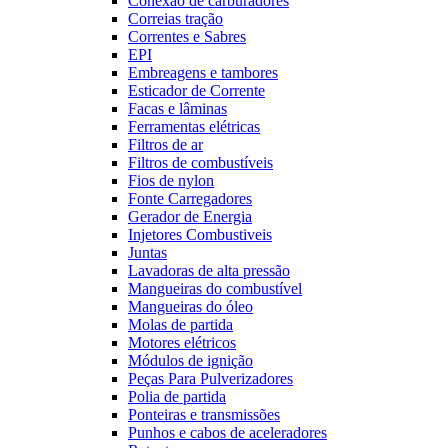
Conexão de carburadores
Correias tração
Correntes e Sabres
EPI
Embreagens e tambores
Esticador de Corrente
Facas e lâminas
Ferramentas elétricas
Filtros de ar
Filtros de combustíveis
Fios de nylon
Fonte Carregadores
Gerador de Energia
Injetores Combustiveis
Juntas
Lavadoras de alta pressão
Mangueiras do combustível
Mangueiras do óleo
Molas de partida
Motores elétricos
Módulos de ignição
Peças Para Pulverizadores
Polia de partida
Ponteiras e transmissões
Punhos e cabos de aceleradores