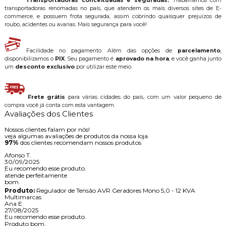
Transportadoras conceituadas e seguradas.
Trabalhamos com
transportadoras renomadas no país, que atendem os mais diversos sites de E-
commerce, e possuem frota segurada, assim cobrindo quaisquer prejuízos de
roubo, acidentes ou avarias. Mais segurança para você!
Facilidade no pagamento. Além das opções de
parcelamento
,
disponibilizamos o
PIX
. Seu pagamento é
aprovado na hora
, e você ganha junto
um
desconto exclusivo
por utilizar este meio.
Frete grátis
para várias cidades do país, com um valor pequeno de
compra você já conta com esta vantagem.
Avaliações dos Clientes
Nossos clientes falam por nós!
veja algumas avaliações de produtos da nossa loja.
97%
dos clientes recomendam nossos produtos
Afonso T.
30/09/2025
Eu recomendo esse produto.
atende perfeitamente
bom
Produto:
Regulador de Tensão AVR Geradores Mono 5,0 - 12 KVA
Multimarcas
Ana E.
27/08/2025
Eu recomendo esse produto.
Produto bom.