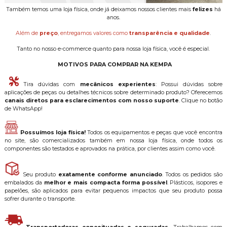
Também temos uma loja física, onde já deixamos nossos clientes mais
felizes
há
anos.
Além de
preço
, entregamos valores como
transparência e qualidade
.
Tanto no nosso e-commerce quanto para nossa loja física, você é especial.
MOTIVOS PARA COMPRAR NA KEMPA
Tira dúvidas com
mecânicos experientes
: Possui dúvidas sobre
aplicações de peças ou detalhes técnicos sobre determinado produto? Oferecemos
canais diretos para esclarecimentos com nosso suporte
. Clique no botão
de WhatsApp!
Possuímos loja física!
Todos os equipamentos e peças que você encontra
no site, são comercializados também em nossa loja física, onde todos os
componentes são testados e aprovados na prática, por clientes assim como você.
Seu produto
exatamente conforme anunciado
. Todos os pedidos são
embalados da
melhor e mais compacta forma possível
. Plásticos, isopores e
papelões, são aplicados para evitar pequenos impactos que seu produto possa
sofrer durante o transporte.