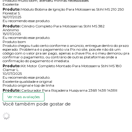
Produto muito bom, atendeu minhas necessidades
Excelente
Produto:
Módulo Bobina de Ignição Para Motosserras Stihl MS 210 250
Florestal S.
16/07/2025
Eu recomendo esse produto.
Produto:
Cilindro Completo Para Motosserras Stihl MS 382
Anônimo
15/07/2025
Eu recomendo esse produto.
Produto bom
Produto chegou tudo certo conforme o anúncio, entregue dentro do prazo
esperado. Problema é o pagamento via Pix no site, pois ele não dá um
código com o valor pra ser pago, apenas a chave Pix, e o meu demorou pra
confirmar o pagamento, ou contrário de outras plataformas onde a
confirmação do pagamento é imediata.
Produto:
Kit Motor Completo Montado Para Motosserra Stihl MS 180
Clamar L.
10/07/2025
Eu recomendo esse produto.
Excelente qualidade e original
Produto original e top de linha
Produto:
Carburador Para Roçadeira Husqvarna 236R 143R 143RII
Ver mais avaliações
Você também pode gostar de