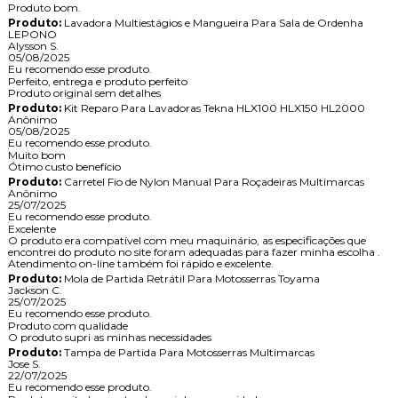
Produto bom.
Produto:
Lavadora Multiestágios e Mangueira Para Sala de Ordenha
LEPONO
Alysson S.
05/08/2025
Eu recomendo esse produto.
Perfeito, entrega e produto perfeito
Produto original sem detalhes
Produto:
Kit Reparo Para Lavadoras Tekna HLX100 HLX150 HL2000
Anônimo
05/08/2025
Eu recomendo esse produto.
Muito bom
Ótimo custo benefício
Produto:
Carretel Fio de Nylon Manual Para Roçadeiras Multimarcas
Anônimo
25/07/2025
Eu recomendo esse produto.
Excelente
O produto era compatível com meu maquinário, as especificações que
encontrei do produto no site foram adequadas para fazer minha escolha .
Atendimento on-line também foi rápido e excelente.
Produto:
Mola de Partida Retrátil Para Motosserras Toyama
Jackson C.
25/07/2025
Eu recomendo esse produto.
Produto com qualidade
O produto supri as minhas necessidades
Produto:
Tampa de Partida Para Motosserras Multimarcas
Jose S.
22/07/2025
Eu recomendo esse produto.