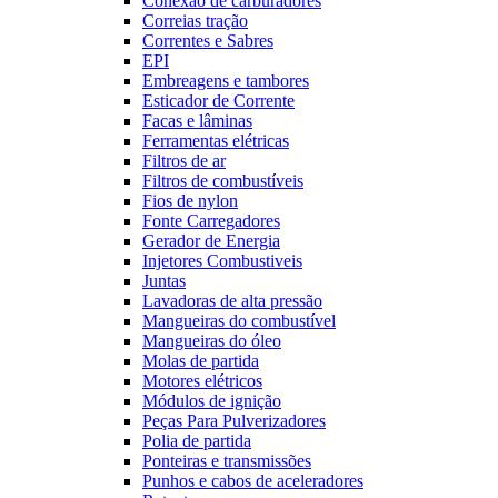
Conexão de carburadores
Correias tração
Correntes e Sabres
EPI
Embreagens e tambores
Esticador de Corrente
Facas e lâminas
Ferramentas elétricas
Filtros de ar
Filtros de combustíveis
Fios de nylon
Fonte Carregadores
Gerador de Energia
Injetores Combustiveis
Juntas
Lavadoras de alta pressão
Mangueiras do combustível
Mangueiras do óleo
Molas de partida
Motores elétricos
Módulos de ignição
Peças Para Pulverizadores
Polia de partida
Ponteiras e transmissões
Punhos e cabos de aceleradores