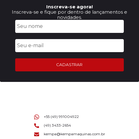
Inscreva-se agora!
Inscreva-se e fique por dentro de lançamentos e
novidades.
CADASTRAR
+55 (49) 991004922
(49) 3433-2654
kempa@kempamaquinas.com.br