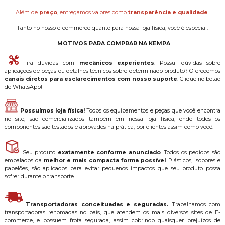
Além de
preço
, entregamos valores como
transparência e qualidade
.
Tanto no nosso e-commerce quanto para nossa loja física, você é especial.
MOTIVOS PARA COMPRAR NA KEMPA
Tira dúvidas com
mecânicos experientes
: Possui dúvidas sobre
aplicações de peças ou detalhes técnicos sobre determinado produto? Oferecemos
canais diretos para esclarecimentos com nosso suporte
. Clique no botão
de WhatsApp!
Possuímos loja física!
Todos os equipamentos e peças que você encontra
no site, são comercializados também em nossa loja física, onde todos os
componentes são testados e aprovados na prática, por clientes assim como você.
Seu produto
exatamente conforme anunciado
. Todos os pedidos são
embalados da
melhor e mais compacta forma possível
. Plásticos, isopores e
papelões, são aplicados para evitar pequenos impactos que seu produto possa
sofrer durante o transporte.
Transportadoras conceituadas e seguradas.
Trabalhamos com
transportadoras renomadas no país, que atendem os mais diversos sites de E-
commerce, e possuem frota segurada, assim cobrindo quaisquer prejuízos de