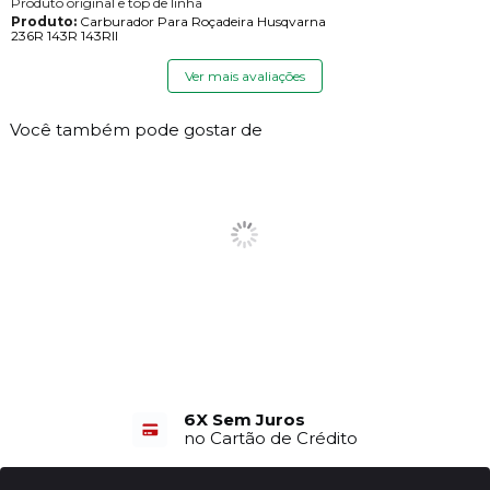
Produto original e top de linha
Produto:
Carburador Para Roçadeira Husqvarna
236R 143R 143RII
Ver mais avaliações
Você também pode gostar de
6X Sem Juros
no Cartão de Crédito