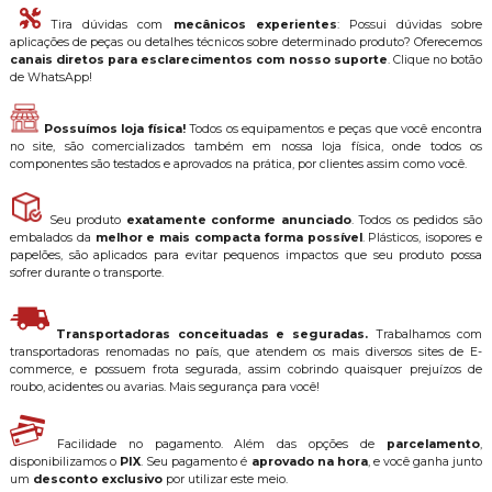
Tira dúvidas com
mecânicos experientes
: Possui dúvidas sobre
aplicações de peças ou detalhes técnicos sobre determinado produto? Oferecemos
canais diretos para esclarecimentos com nosso suporte
. Clique no botão
de WhatsApp!
Possuímos loja física!
Todos os equipamentos e peças que você encontra
no site, são comercializados também em nossa loja física, onde todos os
componentes são testados e aprovados na prática, por clientes assim como você.
Seu produto
exatamente conforme anunciado
. Todos os pedidos são
embalados da
melhor e mais compacta forma possível
. Plásticos, isopores e
papelões, são aplicados para evitar pequenos impactos que seu produto possa
sofrer durante o transporte.
Transportadoras conceituadas e seguradas.
Trabalhamos com
transportadoras renomadas no país, que atendem os mais diversos sites de E-
commerce, e possuem frota segurada, assim cobrindo quaisquer prejuízos de
roubo, acidentes ou avarias. Mais segurança para você!
Facilidade no pagamento. Além das opções de
parcelamento
,
disponibilizamos o
PIX
. Seu pagamento é
aprovado na hora
, e você ganha junto
um
desconto exclusivo
por utilizar este meio.