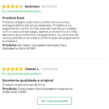
Anônimo
15/07/2025
Eu recomendo esse produto.
Produto bom
Produto chegou tudo certo conforme o anúncio,
entregue dentro do prazo esperado. Problema é o
pagamento via Pix no site, pois ele não dá um código
com o valor pra ser pago, apenas a chave Pix, e o meu
demorou pra confirmar o pagamento, ou contrário de
outras plataformas onde a confirmação do pagamento
é imediata.
Produto:
Kit Motor Completo Montado Para
Motosserra Stihl MS 180
Clamar L.
10/07/2025
Eu recomendo esse produto.
Excelente qualidade e original
Produto original e top de linha
Produto:
Carburador Para Roçadeira Husqvarna
236R 143R 143RII
Ver mais avaliações