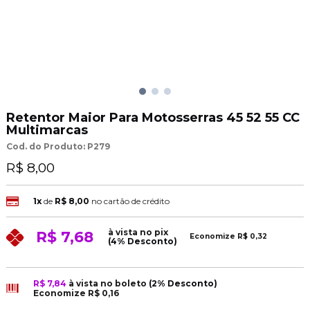
Retentor Maior Para Motosserras 45 52 55 CC
Multimarcas
Cod. do Produto: P279
R$ 8,00
1x
de
R$ 8,00
no cartão de crédito
à vista no pix
R$ 7,68
Economize
R$ 0,32
(4% Desconto)
R$ 7,84
à vista no boleto
(2% Desconto)
Economize
R$ 0,16