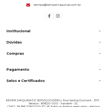
kempa@kempamaquinas.com.br
Institucional
Dúvidas
Compras
Pagamento
Selos e Certificados
KEMPA MAQUINAS E SERVIÇOS EIRELI, Rua Santos Dumont - 573 -
Veneza - 89820-000 - Xanxerê - SC
CNPJ: 28.188.708/0001-37 | © Todos os direitos reservados - Kempa