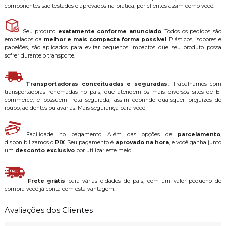
componentes são testados e aprovados na prática, por clientes assim como você.
Seu produto
exatamente conforme anunciado
. Todos os pedidos são
embalados da
melhor e mais compacta forma possível
. Plásticos, isopores e
papelões, são aplicados para evitar pequenos impactos que seu produto possa
sofrer durante o transporte.
Transportadoras conceituadas e seguradas.
Trabalhamos com
transportadoras renomadas no país, que atendem os mais diversos sites de E-
commerce, e possuem frota segurada, assim cobrindo quaisquer prejuízos de
roubo, acidentes ou avarias. Mais segurança para você!
Facilidade no pagamento. Além das opções de
parcelamento
,
disponibilizamos o
PIX
. Seu pagamento é
aprovado na hora
, e você ganha junto
um
desconto exclusivo
por utilizar este meio.
Frete grátis
para várias cidades do país, com um valor pequeno de
compra você já conta com esta vantagem.
Avaliações dos Clientes