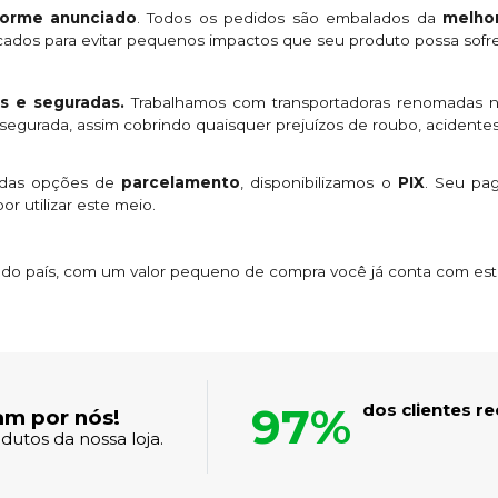
orme anunciado
. Todos os pedidos são embalados da
melhor
licados para evitar pequenos impactos que seu produto possa sofre
s e seguradas.
Trabalhamos com transportadoras renomadas n
egurada, assim cobrindo quaisquer prejuízos de roubo, acidentes
 das opções de
parcelamento
, disponibilizamos o
PIX
. Seu p
or utilizar este meio.
s do país, com um valor pequeno de compra você já conta com es
97%
dos clientes 
am por nós!
dutos da nossa loja.