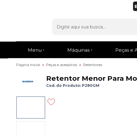
Menu
Máquinas
Peças e 
Página Inicial
Peças e acessórios
Retentores
Retentor Menor Para M
Cod. do Produto: P280GM