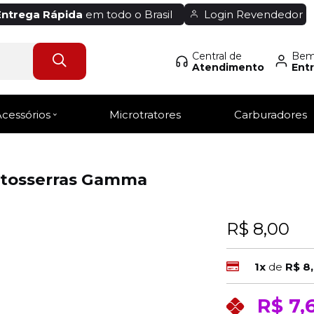
Entrega Rápida
em todo o Brasil
Login Revendedor
Central de
Bem-
Atendimento
Entr
Acessórios
Microtratores
Carburadores
otosserras Gamma
R$ 8,00
1x
de
R$ 8
R$ 7,