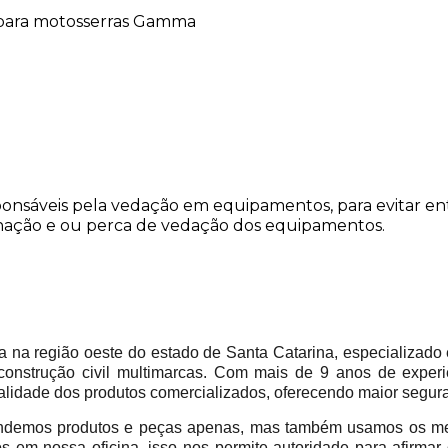
para motosserras Gamma
onsáveis pela vedação em equipamentos, para evitar entra
inação e ou perca de vedação dos equipamentos.
 região oeste do estado de Santa Catarina, especializado 
construção civil multimarcas. Com mais de 9 anos de experi
alidade dos produtos comercializados, oferecendo maior segur
emos produtos e peças apenas, mas também usamos os mes
em nossa oficina, isso nos permite autoridade para afirmar