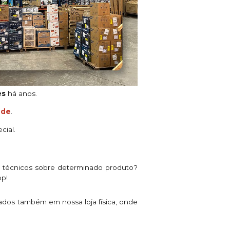
es
há anos.
ade
.
cial.
s técnicos sobre determinado produto?
pp!
ados também em nossa loja física, onde