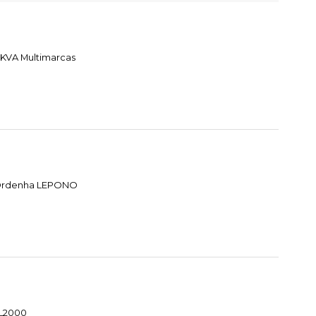
 KVA Multimarcas
e Ordenha LEPONO
HL2000