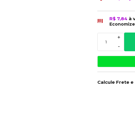
R$ 7,84
à 
Economiz
+
-
Calcule Frete e