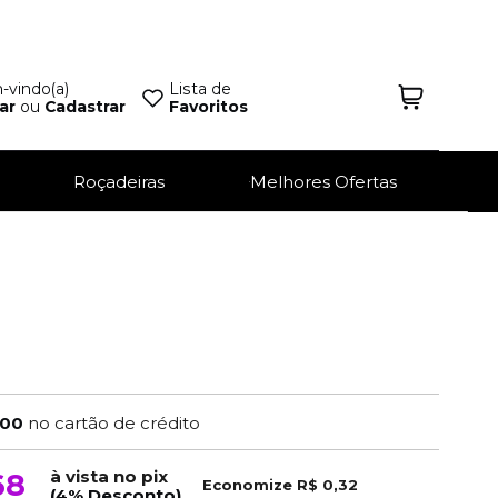
vindo(a)
Lista de
ar
ou
Cadastrar
Favoritos
Roçadeiras
Melhores Ofertas
,00
no cartão de crédito
à vista no pix
68
Economize
R$ 0,32
(4% Desconto)