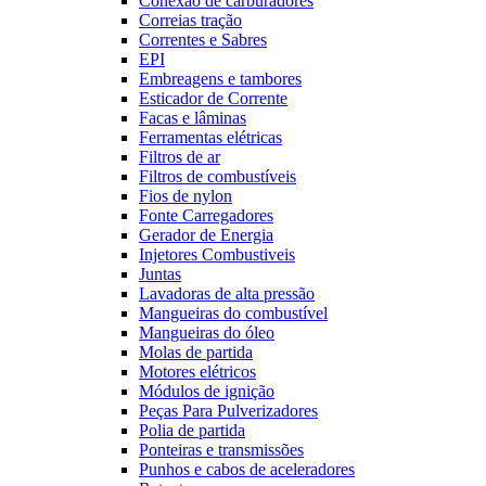
Conexão de carburadores
Correias tração
Correntes e Sabres
EPI
Embreagens e tambores
Esticador de Corrente
Facas e lâminas
Ferramentas elétricas
Filtros de ar
Filtros de combustíveis
Fios de nylon
Fonte Carregadores
Gerador de Energia
Injetores Combustiveis
Juntas
Lavadoras de alta pressão
Mangueiras do combustível
Mangueiras do óleo
Molas de partida
Motores elétricos
Módulos de ignição
Peças Para Pulverizadores
Polia de partida
Ponteiras e transmissões
Punhos e cabos de aceleradores