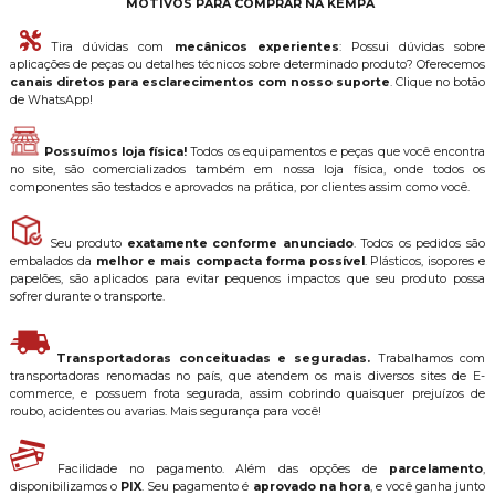
MOTIVOS PARA COMPRAR NA KEMPA
Tira dúvidas com
mecânicos experientes
: Possui dúvidas sobre
aplicações de peças ou detalhes técnicos sobre determinado produto? Oferecemos
canais diretos para esclarecimentos com nosso suporte
. Clique no botão
de WhatsApp!
Possuímos loja física!
Todos os equipamentos e peças que você encontra
no site, são comercializados também em nossa loja física, onde todos os
componentes são testados e aprovados na prática, por clientes assim como você.
Seu produto
exatamente conforme anunciado
. Todos os pedidos são
embalados da
melhor e mais compacta forma possível
. Plásticos, isopores e
papelões, são aplicados para evitar pequenos impactos que seu produto possa
sofrer durante o transporte.
Transportadoras conceituadas e seguradas.
Trabalhamos com
transportadoras renomadas no país, que atendem os mais diversos sites de E-
commerce, e possuem frota segurada, assim cobrindo quaisquer prejuízos de
roubo, acidentes ou avarias. Mais segurança para você!
Facilidade no pagamento. Além das opções de
parcelamento
,
disponibilizamos o
PIX
. Seu pagamento é
aprovado na hora
, e você ganha junto