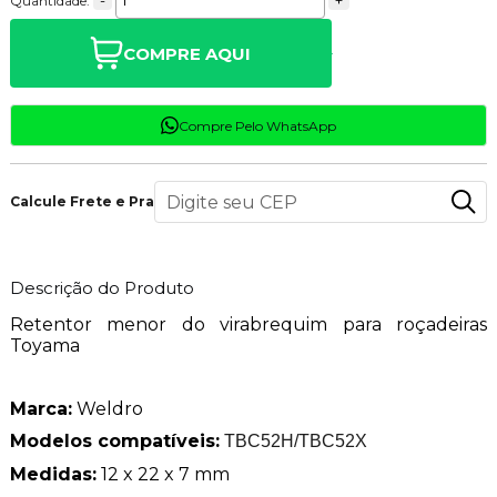
-
+
Quantidade:
COMPRE AQUI
Compre Pelo WhatsApp
Calcule Frete e Prazo
Descrição do Produto
Retentor menor do virabrequim para roçadeiras
Toyama
Marca:
Weldro
Modelos compatíveis:
TBC52H/TBC52X
Medidas:
12 x 22 x 7 mm