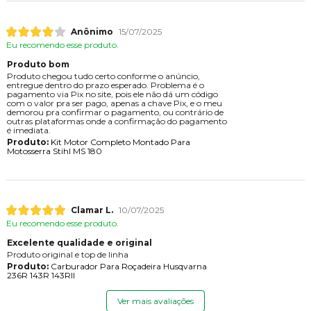
Anônimo
15/07/2025
Eu recomendo esse produto.
Produto bom
Produto chegou tudo certo conforme o anúncio,
entregue dentro do prazo esperado. Problema é o
pagamento via Pix no site, pois ele não dá um código
com o valor pra ser pago, apenas a chave Pix, e o meu
demorou pra confirmar o pagamento, ou contrário de
outras plataformas onde a confirmação do pagamento
é imediata.
Produto:
Kit Motor Completo Montado Para
Motosserra Stihl MS 180
Clamar L.
10/07/2025
Eu recomendo esse produto.
Excelente qualidade e original
Produto original e top de linha
Produto:
Carburador Para Roçadeira Husqvarna
236R 143R 143RII
Ver mais avaliações