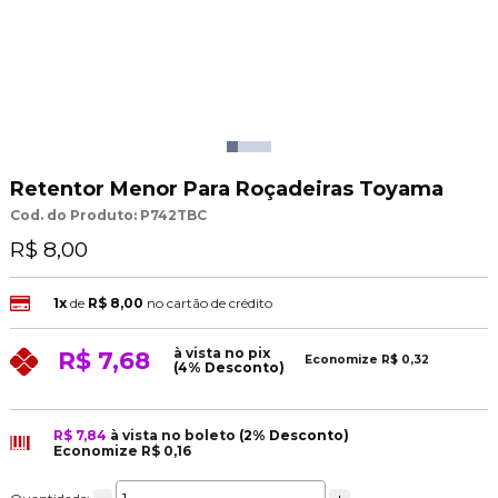
Retentor Menor Para Roçadeiras Toyama
Cod. do Produto: P742TBC
R$ 8,00
1x
de
R$ 8,00
no cartão de crédito
à vista no pix
R$ 7,68
Economize
R$ 0,32
(4% Desconto)
R$ 7,84
à vista no boleto
(2% Desconto)
Economize
R$ 0,16