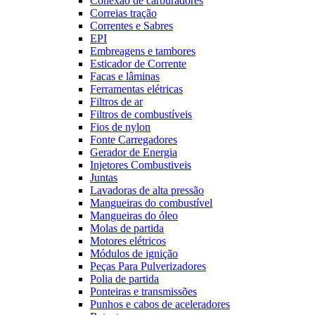
Conexão de carburadores
Correias tração
Correntes e Sabres
EPI
Embreagens e tambores
Esticador de Corrente
Facas e lâminas
Ferramentas elétricas
Filtros de ar
Filtros de combustíveis
Fios de nylon
Fonte Carregadores
Gerador de Energia
Injetores Combustiveis
Juntas
Lavadoras de alta pressão
Mangueiras do combustível
Mangueiras do óleo
Molas de partida
Motores elétricos
Módulos de ignição
Peças Para Pulverizadores
Polia de partida
Ponteiras e transmissões
Punhos e cabos de aceleradores