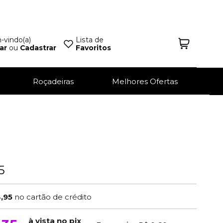
vindo(a)
Lista de
ar
ou
Cadastrar
Favoritos
Roçadeiras
Melhores Ofertas
5
4,95
no cartão de crédito
à vista no pix