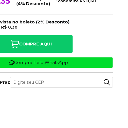
,35
Economize
R$ 0,60
(4% Desconto)
 vista no boleto
(2% Desconto)
e
R$ 0,30
COMPRE AQUI
Compre Pelo WhatsApp
 Prazo