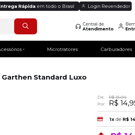
Entrega Rápida
em todo o Brasil
Login Revendedor
Central de
Bem-
Atendimento
Entr
Acessórios
Microtratores
Carburadores
 Garthen Standard Luxo
De:
R$ 15,00
R$ 14,9
Por:
1x
de
R$ 1