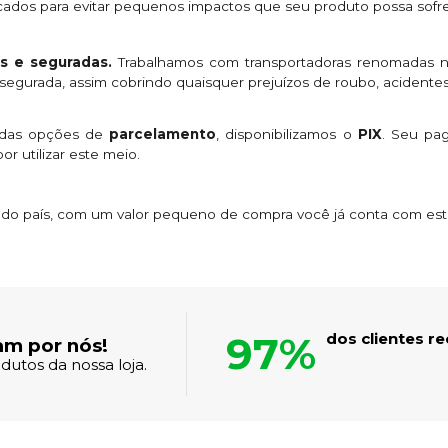
licados para evitar pequenos impactos que seu produto possa sofre
s e seguradas.
Trabalhamos com transportadoras renomadas n
egurada, assim cobrindo quaisquer prejuízos de roubo, acidentes
 das opções de
parcelamento
, disponibilizamos o
PIX
. Seu p
or utilizar este meio.
s do país, com um valor pequeno de compra você já conta com es
97%
dos clientes 
am por nós!
dutos da nossa loja.