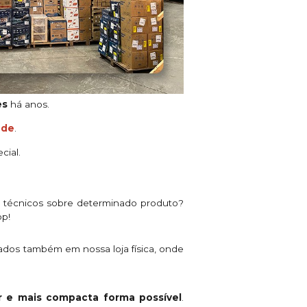
es
há anos.
ade
.
cial.
s técnicos sobre determinado produto?
pp!
ados também em nossa loja física, onde
 e mais compacta forma possível
.