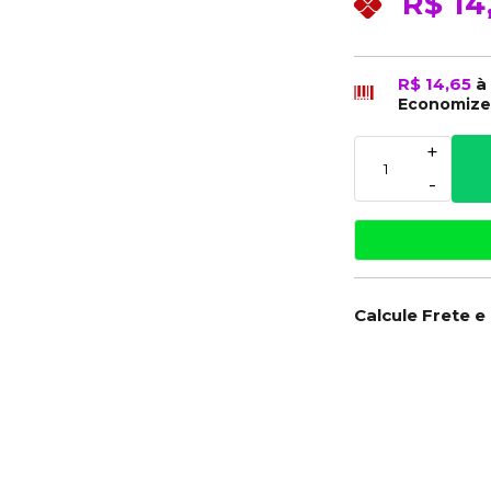
R$ 14
R$ 14,65
à
Economiz
+
-
Calcule Frete e