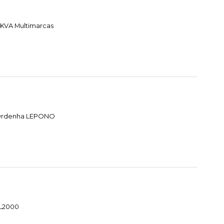
 KVA Multimarcas
e Ordenha LEPONO
HL2000