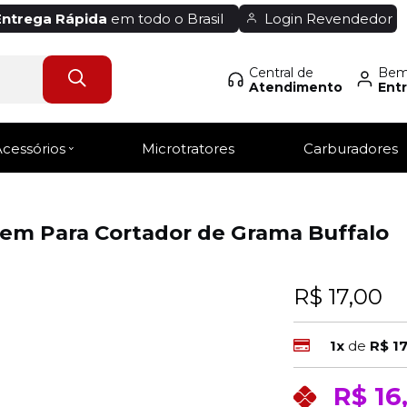
Entrega Rápida
em todo o Brasil
Login Revendedor
Central de
Bem-
Atendimento
Entr
Acessórios
Microtratores
Carburadores
m Para Cortador de Grama Buffalo
R$ 17,00
1x
de
R$ 1
R$ 16