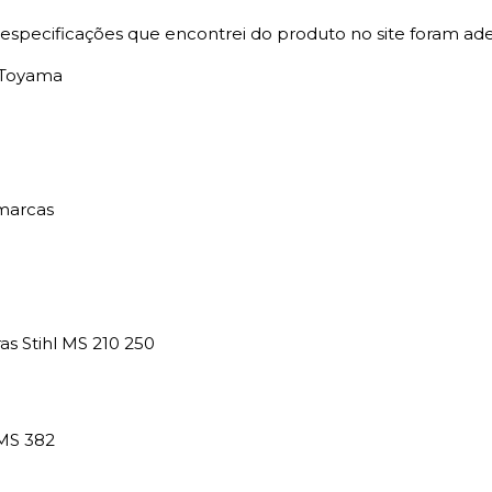
specificações que encontrei do produto no site foram ad
s Toyama
marcas
s Stihl MS 210 250
 MS 382