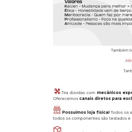
Também tem
Al
Tant
Tira dúvidas com
mecânicos expe
Oferecemos
canais diretos para es
Possuímos loja física!
Todos os e
todos os componentes são testados e a