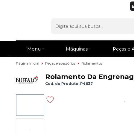
Menu
Máquinas
Peças e 
Página Inicial
Peças e acessórios
Rolamentos
Rolamento Da Engrenage
Cod. do Produto: P4637