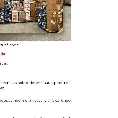
es
há anos.
ade
.
cial.
s técnicos sobre determinado produto?
pp!
ados também em nossa loja física, onde