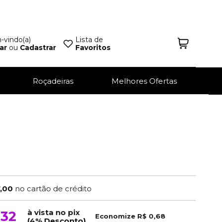
vindo(a)
Lista de
ar
ou
Cadastrar
Favoritos
Roçadeiras
Melhores Ofertas
7,00
no cartão de crédito
à vista no pix
,32
Economize
R$ 0,68
(4% Desconto)