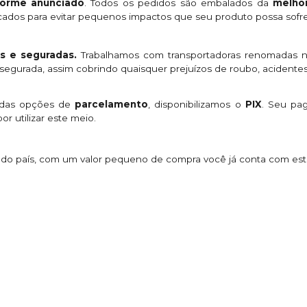
orme anunciado
. Todos os pedidos são embalados da
melhor
licados para evitar pequenos impactos que seu produto possa sofre
s e seguradas.
Trabalhamos com transportadoras renomadas n
egurada, assim cobrindo quaisquer prejuízos de roubo, acidentes
 das opções de
parcelamento
, disponibilizamos o
PIX
. Seu p
or utilizar este meio.
s do país, com um valor pequeno de compra você já conta com es