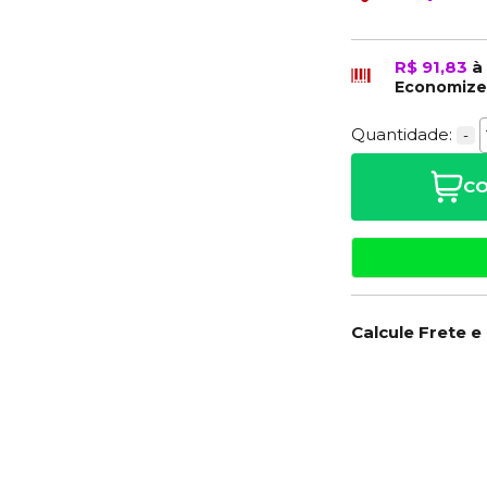
R$ 91,83
à
Economiz
Quantidade:
-
CO
Calcule Frete e