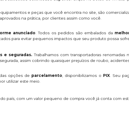
quipamentos e peças que você encontra no site, são comercializ
provados na prática, por clientes assim como você.
orme anunciado
. Todos os pedidos são embalados da
melhor
licados para evitar pequenos impactos que seu produto possa sofre
s e seguradas.
Trabalhamos com transportadoras renomadas n
egurada, assim cobrindo quaisquer prejuízos de roubo, acidentes
 das opções de
parcelamento
, disponibilizamos o
PIX
. Seu p
or utilizar este meio.
s do país, com um valor pequeno de compra você já conta com es