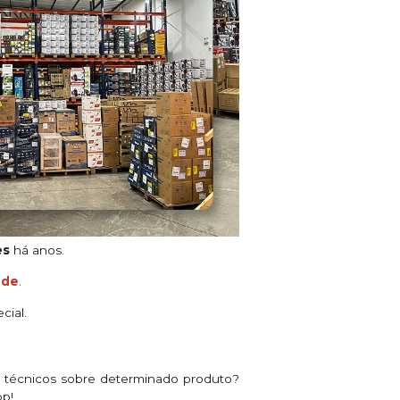
es
há anos.
ade
.
cial.
s técnicos sobre determinado produto?
pp!