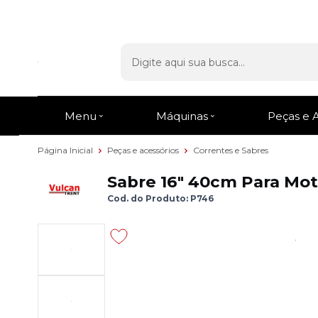
Entrega Rápida
em todo o Brasil
Menu
Máquinas
Peças e 
Página Inicial
Peças e acessórios
Correntes e Sabres
Sabre 16" 40cm Para Mot
Cod. do Produto: P746