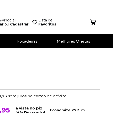
vindo(a)
Lista de
ar
ou
Cadastrar
Favoritos
Roçadeiras
Melhores Ofertas
1,23
sem juros no cartão de crédito
à vista no pix
,95
Economize
R$ 3,75
(4% Desconto)