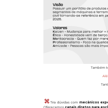
Também tem
Al
Tant
Tira dúvidas com
mecânicos expe
Oferecemos
canais diretos para es