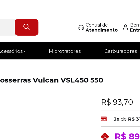
Central de
Bem-
Atendimento
Entr
Login Revendedor
Acessórios
Microtratores
Carburadores
osserras Vulcan VSL450 550
R$ 93,70
3x
de
R$ 3
R$ 89