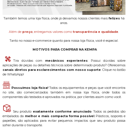
Também temos uma loja física, onde já deixamos nossos clientes mais
felizes
há
anos.
Além de
preço
, entregamos valores como
transparência e qualidade
.
Tanto no nosso e-commerce quanto para nossa loja física, você é especial.
MOTIVOS PARA COMPRAR NA KEMPA
Tira dúvidas com
mecânicos experientes
: Possui dúvidas sobre
aplicações de peças ou detalhes técnicos sobre determinado produto? Oferecemos
canais diretos para esclarecimentos com nosso suporte
. Clique no botão
de WhatsApp!
Possuímos loja física!
Todos os equipamentos e peças que você encontra
no site, são comercializados também em nossa loja física, onde todos os
componentes são testados e aprovados na prática, por clientes assim como você.
Seu produto
exatamente conforme anunciado
. Todos os pedidos são
embalados da
melhor e mais compacta forma possível
. Plásticos, isopores e
papelões, são aplicados para evitar pequenos impactos que seu produto possa
sofrer durante o transporte.