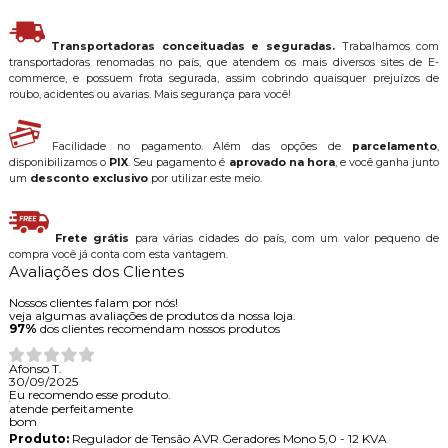
Transportadoras conceituadas e seguradas.
Trabalhamos com
transportadoras renomadas no país, que atendem os mais diversos sites de E-
commerce, e possuem frota segurada, assim cobrindo quaisquer prejuízos de
roubo, acidentes ou avarias. Mais segurança para você!
Facilidade no pagamento. Além das opções de
parcelamento
,
disponibilizamos o
PIX
. Seu pagamento é
aprovado na hora
, e você ganha junto
um
desconto exclusivo
por utilizar este meio.
Frete grátis
para várias cidades do país, com um valor pequeno de
compra você já conta com esta vantagem.
Avaliações dos Clientes
Nossos clientes falam por nós!
veja algumas avaliações de produtos da nossa loja.
97%
dos clientes recomendam nossos produtos
Afonso T.
30/09/2025
Eu recomendo esse produto.
atende perfeitamente
bom
Produto:
Regulador de Tensão AVR Geradores Mono 5,0 - 12 KVA