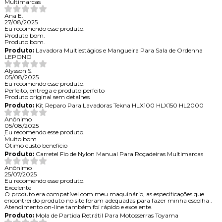
Multimarcas
Ana E.
27/08/2025
Eu recomendo esse produto.
Produto bom.
Produto bom.
Produto:
Lavadora Multiestágios e Mangueira Para Sala de Ordenha
LEPONO
Alysson S.
05/08/2025
Eu recomendo esse produto.
Perfeito, entrega e produto perfeito
Produto original sem detalhes
Produto:
Kit Reparo Para Lavadoras Tekna HLX100 HLX150 HL2000
Anônimo
05/08/2025
Eu recomendo esse produto.
Muito bom
Ótimo custo benefício
Produto:
Carretel Fio de Nylon Manual Para Roçadeiras Multimarcas
Anônimo
25/07/2025
Eu recomendo esse produto.
Excelente
O produto era compatível com meu maquinário, as especificações que
encontrei do produto no site foram adequadas para fazer minha escolha .
Atendimento on-line também foi rápido e excelente.
Produto:
Mola de Partida Retrátil Para Motosserras Toyama