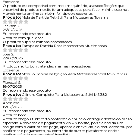
Excelente
O produto era compatível com meu maquinário, as especificações que
encontrei do produto no site foram adequadas para fazer minha escolha .
Atendimento on-line também foi rápido e excelente.
Produto:
Mola de Partida Retrátil Para Motosserras Toyama
Jackson C.
25/07/2025
Eu recomendo esse produto.
Produto com qualidade
O produto supri as minhas necessidades
Produto:
Tampa de Partida Para Motosserras Multimarcas
Jose S.
22/07/2025
Eu recomendo esse produto.
Produto muito bom, atendeu minhas necessidades
Excelente
Produto:
Módulo Bobina de Ignição Para Motosserras Stihl MS 210 250
Florestal S.
16/07/2025
Eu recomendo esse produto.
Produto:
Cilindro Completo Para Motosserras Stihl MS 382
Anônimo
15/07/2025
Eu recomendo esse produto.
Produto bom
Produto chegou tudo certo conforme o anúncio, entregue dentro do prazo
esperado. Problema é o pagamento via Pix no site, pois ele não dá um
código com o valor pra ser pago, apenas a chave Pix, e o meu demorou pra
confirmar o pagamento, ou contrário de outras plataformas onde a
confirmação do pagamento é imediata.