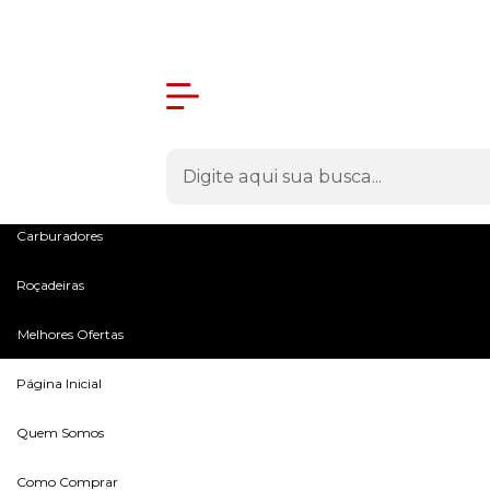
Olá Visitante!
Acesse sua conta e pedidos
Menu
Máquinas
Peças e Acessórios
Microtratores
Carburadores
Roçadeiras
Melhores Ofertas
Página Inicial
Quem Somos
Como Comprar