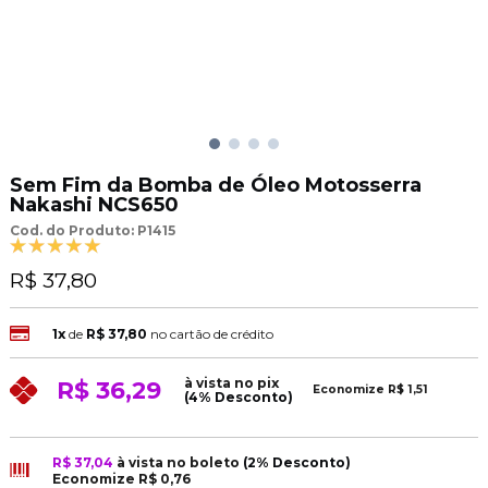
Sem Fim da Bomba de Óleo Motosserra
Nakashi NCS650
Cod. do Produto: P1415
R$ 37,80
1x
de
R$ 37,80
no cartão de crédito
à vista no pix
R$ 36,29
Economize
R$ 1,51
(4% Desconto)
R$ 37,04
à vista no boleto
(2% Desconto)
Economize
R$ 0,76