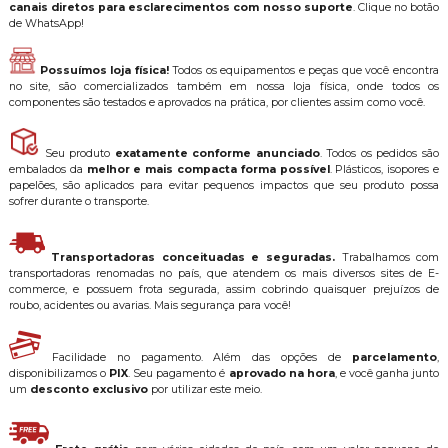
canais diretos para esclarecimentos com nosso suporte
. Clique no botão
de WhatsApp!
Possuímos loja física!
Todos os equipamentos e peças que você encontra
no site, são comercializados também em nossa loja física, onde todos os
componentes são testados e aprovados na prática, por clientes assim como você.
Seu produto
exatamente conforme anunciado
. Todos os pedidos são
embalados da
melhor e mais compacta forma possível
. Plásticos, isopores e
papelões, são aplicados para evitar pequenos impactos que seu produto possa
sofrer durante o transporte.
Transportadoras conceituadas e seguradas.
Trabalhamos com
transportadoras renomadas no país, que atendem os mais diversos sites de E-
commerce, e possuem frota segurada, assim cobrindo quaisquer prejuízos de
roubo, acidentes ou avarias. Mais segurança para você!
Facilidade no pagamento. Além das opções de
parcelamento
,
disponibilizamos o
PIX
. Seu pagamento é
aprovado na hora
, e você ganha junto
um
desconto exclusivo
por utilizar este meio.