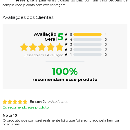
Frete grátis
para várias cidades do país, com um valor pequeno de
compra você já conta com esta vantagem.
Avaliações dos Clientes
5
Avaliação
1
5
Geral
0
4
0
3
0
2
0
1
Baseado em
1
Avaliação
100%
recomendam esse produto
Edson J.
25/03/2024
Eu recomendo esse produto.
Nota 10
O produto que comprei realmente foi o que foi anunciado pela kempa
maquinas