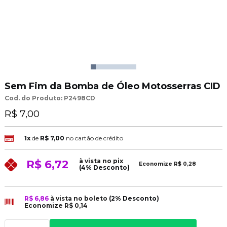
Sem Fim da Bomba de Óleo Motosserras CID
Cod. do Produto: P2498CD
R$ 7,00
1x
de
R$ 7,00
no cartão de crédito
à vista no pix
R$ 6,72
Economize
R$ 0,28
(4% Desconto)
R$ 6,86
à vista no boleto
(2% Desconto)
Economize
R$ 0,14