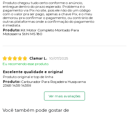
Produto chegou tudo certo conforme o anúncio,
entregue dentro do prazo esperado. Problema é o
pagamento via Pix no site, pois ele não dá um código
com o valor pra ser pago, apenas a chave Pix, e o meu
demorou pra confirmar o pagamento, ou contrário de
outras plataformas onde a confirmação do pagamento
é imediata.
Produto:
Kit Motor Completo Montado Para
Motosserra Stihl MS 180
Clamar L.
10/07/2025
Eu recomendo esse produto.
Excelente qualidade e original
Produto original e top de linha
Produto:
Carburador Para Roçadeira Husqvarna
236R 143R 143RII
Ver mais avaliações
Você também pode gostar de