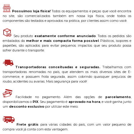
Possuímos loja física!
Todos os equipamentos e peças que você encontra
no site, são comercializados também em nossa loja física, onde todos os
componentes são testados e aprovados na prática, por clientes assim como você.
Seu produto
exatamente conforme anunciado
. Todos os pedidos são
embalados da
melhor e mais compacta forma possível
. Plásticos, isopores e
papelões, são aplicados para evitar pequenos impactos que seu produto possa
sofrer durante o transporte.
Transportadoras conceituadas e seguradas.
Trabalhamos com
transportadoras renomadas no país, que atendem os mais diversos sites de E-
commerce, e possuem frota segurada, assim cobrindo quaisquer prejuízos de
roubo, acidentes ou avarias. Mais segurança para você!
Facilidade no pagamento. Além das opções de
parcelamento
,
disponibilizamos o
PIX
. Seu pagamento é
aprovado na hora
, e você ganha junto
um
desconto exclusivo
por utilizar este meio.
Frete grátis
para várias cidades do país, com um valor pequeno de
compra você já conta com esta vantagem.