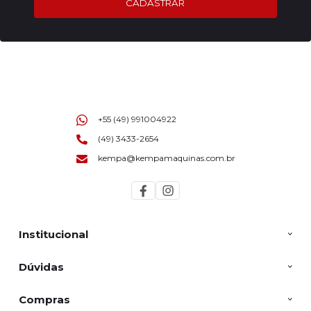
CADASTRAR
+55 (49) 991004922
(49) 3433-2654
kempa@kempamaquinas.com.br
Institucional
Dúvidas
Compras