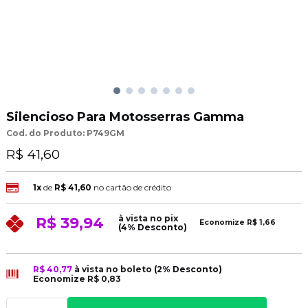
Silencioso Para Motosserras Gamma
Cod. do Produto: P749GM
R$ 41,60
1x
de
R$ 41,60
no cartão de crédito
à vista no pix
R$ 39,94
Economize
R$ 1,66
(4% Desconto)
R$ 40,77
à vista no boleto
(2% Desconto)
Economize
R$ 0,83