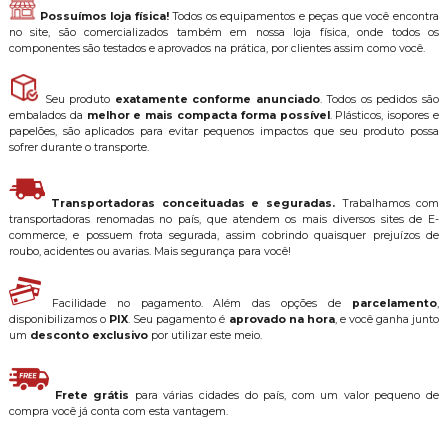
Possuímos loja física!
Todos os equipamentos e peças que você encontra
no site, são comercializados também em nossa loja física, onde todos os
componentes são testados e aprovados na prática, por clientes assim como você.
Seu produto
exatamente conforme anunciado
. Todos os pedidos são
embalados da
melhor e mais compacta forma possível
. Plásticos, isopores e
papelões, são aplicados para evitar pequenos impactos que seu produto possa
sofrer durante o transporte.
Transportadoras conceituadas e seguradas.
Trabalhamos com
transportadoras renomadas no país, que atendem os mais diversos sites de E-
commerce, e possuem frota segurada, assim cobrindo quaisquer prejuízos de
roubo, acidentes ou avarias. Mais segurança para você!
Facilidade no pagamento. Além das opções de
parcelamento
,
disponibilizamos o
PIX
. Seu pagamento é
aprovado na hora
, e você ganha junto
um
desconto exclusivo
por utilizar este meio.
Frete grátis
para várias cidades do país, com um valor pequeno de
compra você já conta com esta vantagem.