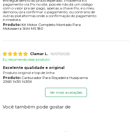
entregue dentro do prazo esperado. Problema é o
pagamento via Pix no site, pois ele não dá um código
com o valor pra ser pago, apenas a chave Pix, e o meu
demorou pra confirmar o pagamento, ou contrário de
outras plataformas onde a confirmação do pagamento
é imediata.
Produto:
Kit Motor Completo Montado Para
Motosserra Stihl MS 180
Clamar L.
10/07/2025
Eu recomendo esse produto.
Excelente qualidade e original
Produto original e top de linha
Produto:
Carburador Para Roçadeira Husqvarna
236R 143R 143RII
Ver mais avaliações
Você também pode gostar de