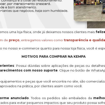
os uma loja física, onde já deixamos nossos clientes mais
feliz
ém de
preço
, entregamos valores como
transparência e qualid
o no nosso e-commerce quanto para nossa loja física, você é espe
MOTIVOS PARA COMPRAR NA KEMPA
rientes
: Possui dúvidas sobre aplicações de peças ou detalhe
clarecimentos com nosso suporte
. Clique no botão de WhatsA
quipamentos e peças que você encontra no site, são comercializ
provados na prática, por clientes assim como você.
orme anunciado
. Todos os pedidos são embalados da
melhor
licados para evitar pequenos impactos que seu produto possa sofre