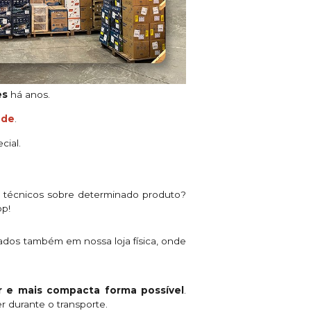
es
há anos.
ade
.
cial.
s técnicos sobre determinado produto?
pp!
ados também em nossa loja física, onde
 e mais compacta forma possível
.
r durante o transporte.