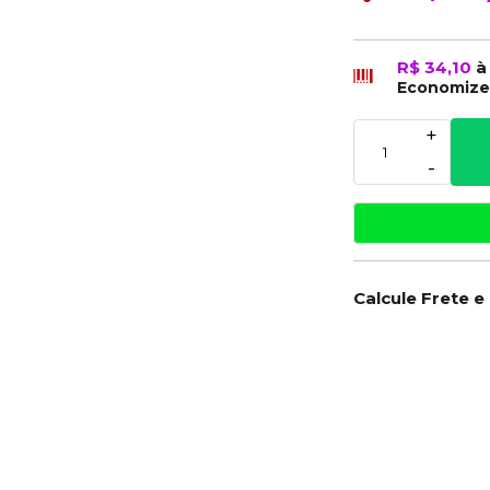
R$ 34,10
à
Economiz
+
-
Calcule Frete e