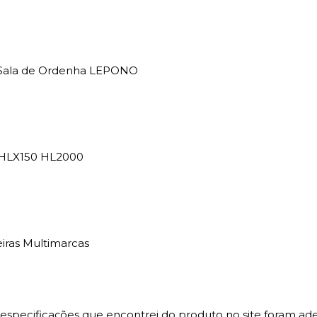
a Sala de Ordenha LEPONO
 HLX150 HL2000
iras Multimarcas
specificações que encontrei do produto no site foram ad