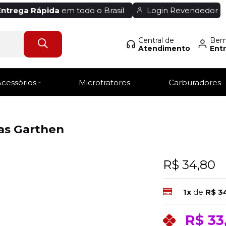
Entrega Rápida
em todo o Brasil
Login Revendedor
Central de
Bem-
Atendimento
Entr
Acessórios
Microtratores
Carburadores
ras Garthen
R$ 34,80
1x
de
R$ 3
R$ 33