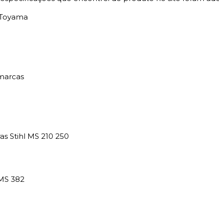
s Toyama
marcas
s Stihl MS 210 250
 MS 382