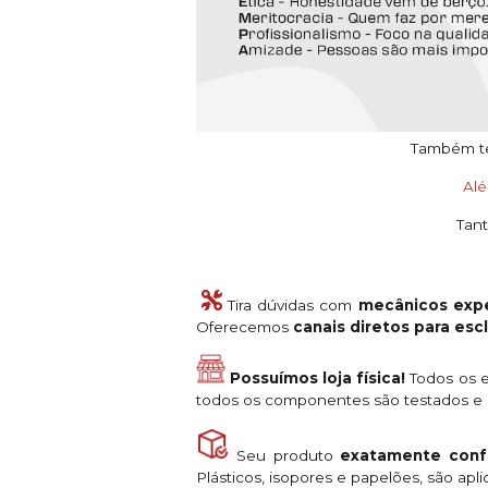
Também tem
Al
Tant
Tira dúvidas com
mecânicos expe
Oferecemos
canais diretos para es
Possuímos loja física!
Todos os e
todos os componentes são testados e a
Seu produto
exatamente conf
Plásticos, isopores e papelões, são ap