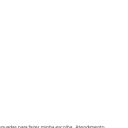
equadas para fazer minha escolha . Atendimento