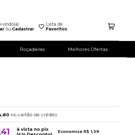
vindo(a)
Lista de
ar
ou
Cadastrar
Favoritos
Roçadeiras
Melhores Ofertas
4,80
no cartão de crédito
à vista no pix
,41
Economize
R$ 1,39
(4% Desconto)