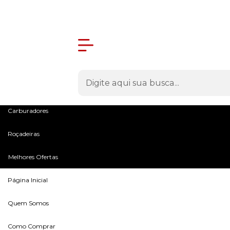
Olá Visitante!
Acesse sua conta e pedidos
Menu
Máquinas
Peças e Acessórios
Microtratores
Carburadores
Roçadeiras
Melhores Ofertas
Página Inicial
Quem Somos
Como Comprar