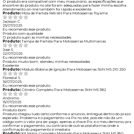
O produto era compatível com meu maquinário, as especificações que
encontrei do produto no site foram adequadas para fazer minha escolha .
Atendimento on-line também foi rápido e excelente.
Produto:
Mola de Partida Retrátil Para Motosserras Toyama
Jackson C.
25/07/2025
Eu recomendo esse produto.
Produto com qualidade
O produto supri as minhas necessidades
Produto:
Tampa de Partida Para Motosserras Multimarcas
Jose S.
22/07/2025
Eu recomendo esse produto.
Produto muito bom, atendeu minhas necessidades
Excelente
Produto:
Módulo Bobina de Ignição Para Motosserras Stihl MS 210 250
Florestal S.
16/07/2025
Eu recomendo esse produto.
Produto:
Cilindro Completo Para Motosserras Stihl MS 382
Anônimo
15/07/2025
Eu recomendo esse produto.
Produto bom
Produto chegou tudo certo conforme o anúncio, entregue dentro do prazo
esperado. Problema é o pagamento via Pix no site, pois ele não dá um
código com o valor pra ser pago, apenas a chave Pix, e o meu demorou pra
confirmar o pagamento, ou contrário de outras plataformas onde a
confirmação do pagamento é imediata.
Produto:
Kit Motor Completo Montado Para Motosserra Stihl MS 180