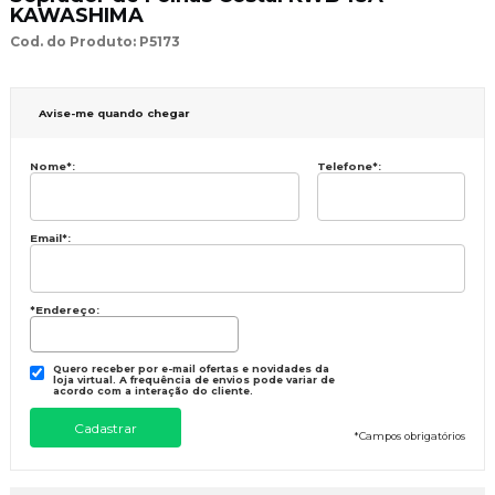
KAWASHIMA
Cod. do Produto: P5173
Avise-me quando chegar
Nome
*
:
Telefone
*
:
Email
*
:
*Endereço:
Quero receber por e-mail ofertas e novidades da
loja virtual. A frequência de envios pode variar de
acordo com a interação do cliente.
*
Campos obrigatórios