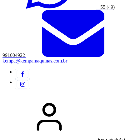
+55 (49)
991004922
kempa@kempamaquinas.com.br
Bem-vindo(a)