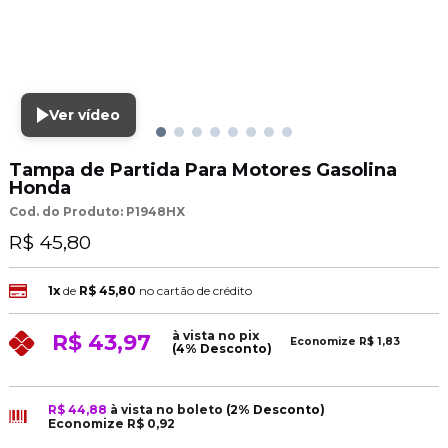
Ver vídeo
Tampa de Partida Para Motores Gasolina
Honda
Cod. do Produto: P1948HX
R$ 45,80
1x
de
R$ 45,80
no cartão de crédito
à vista no pix
R$ 43,97
Economize
R$ 1,83
(4% Desconto)
R$ 44,88
à vista no boleto
(2% Desconto)
Economize
R$ 0,92