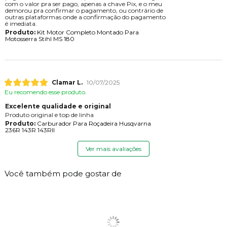
com o valor pra ser pago, apenas a chave Pix, e o meu
demorou pra confirmar o pagamento, ou contrário de
outras plataformas onde a confirmação do pagamento
é imediata.
Produto:
Kit Motor Completo Montado Para
Motosserra Stihl MS 180
Clamar L.
10/07/2025
Eu recomendo esse produto.
Excelente qualidade e original
Produto original e top de linha
Produto:
Carburador Para Roçadeira Husqvarna
236R 143R 143RII
Ver mais avaliações
Você também pode gostar de