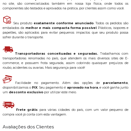
no site, são comercializados também em nossa loja física, onde todos os
componentes são testados e aprovados na prática, por clientes assim como você.
Seu produto
exatamente conforme anunciado
. Todos os pedidos são
embalados da
melhor e mais compacta forma possível
. Plásticos, isopores e
papelões, são aplicados para evitar pequenos impactos que seu produto possa
sofrer durante o transporte.
Transportadoras conceituadas e seguradas.
Trabalhamos com
transportadoras renomadas no país, que atendem os mais diversos sites de E-
commerce, e possuem frota segurada, assim cobrindo quaisquer prejuízos de
roubo, acidentes ou avarias. Mais segurança para você!
Facilidade no pagamento. Além das opções de
parcelamento
,
disponibilizamos o
PIX
. Seu pagamento é
aprovado na hora
, e você ganha junto
um
desconto exclusivo
por utilizar este meio.
Frete grátis
para várias cidades do país, com um valor pequeno de
compra você já conta com esta vantagem.
Avaliações dos Clientes