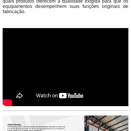
quais produtos oferecem a qualidade exigida para que os
equipamentos desempenhem suas funções originais de
fabricação.