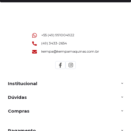
+55 (49) 991004922
(49) 3433-2654
kempa@kempamaquinas.com.br
Institucional
Dúvidas
Compras
Pagamento