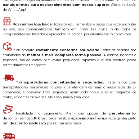
canais diretos para esclarecimentos com nosso suporte
. Clique no botão
de WhatsApp!
Possuímos loja física!
Todos os equipamentos e peças que você encontra
no site, são comercializados também em nossa loja física, onde todos os
componentes são testados e aprovados na prática, por clientes assim como você.
Seu produto
exatamente conforme anunciado
. Todos os pedidos são
embalados da
melhor e mais compacta forma possível
. Plásticos, isopores e
papelões, são aplicados para evitar pequenos impactos que seu produto possa
sofrer durante o transporte.
Transportadoras conceituadas e seguradas.
Trabalhamos com
transportadoras renomadas no país, que atendem os mais diversos sites de E-
commerce, e possuem frota segurada, assim cobrindo quaisquer prejuízos de
roubo, acidentes ou avarias. Mais segurança para você!
Facilidade no pagamento. Além das opções de
parcelamento
,
disponibilizamos o
PIX
. Seu pagamento é
aprovado na hora
, e você ganha junto
um
desconto exclusivo
por utilizar este meio.