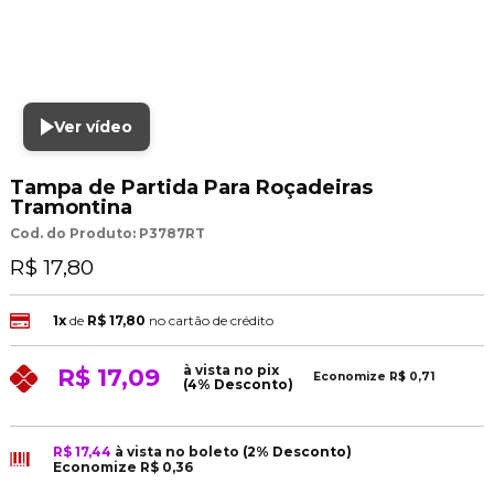
Ver vídeo
Tampa de Partida Para Roçadeiras
Tramontina
Cod. do Produto: P3787RT
R$ 17,80
1x
de
R$ 17,80
no cartão de crédito
à vista no pix
R$ 17,09
Economize
R$ 0,71
(4% Desconto)
R$ 17,44
à vista no boleto
(2% Desconto)
Economize
R$ 0,36