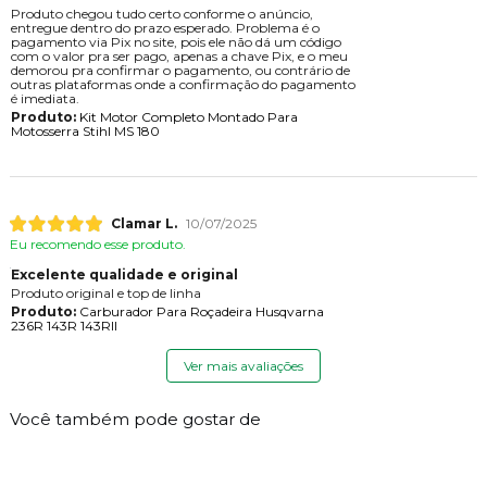
Produto chegou tudo certo conforme o anúncio,
entregue dentro do prazo esperado. Problema é o
pagamento via Pix no site, pois ele não dá um código
com o valor pra ser pago, apenas a chave Pix, e o meu
demorou pra confirmar o pagamento, ou contrário de
outras plataformas onde a confirmação do pagamento
é imediata.
Produto:
Kit Motor Completo Montado Para
Motosserra Stihl MS 180
Clamar L.
10/07/2025
Eu recomendo esse produto.
Excelente qualidade e original
Produto original e top de linha
Produto:
Carburador Para Roçadeira Husqvarna
236R 143R 143RII
Ver mais avaliações
Você também pode gostar de