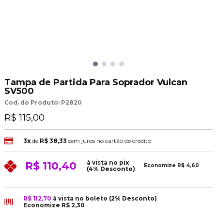
Tampa de Partida Para Soprador Vulcan
SV500
Cod. do Produto: P2820
R$ 115,00
3x
de
R$ 38,33
sem juros no cartão de crédito
à vista no pix
R$ 110,40
Economize
R$ 4,60
(4% Desconto)
R$ 112,70
à vista no boleto
(2% Desconto)
Economize
R$ 2,30