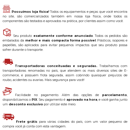
Possuímos loja física!
Todos os equipamentos e peças que você encontra
no site, são comercializados também em nossa loja física, onde todos os
componentes são testados e aprovados na prática, por clientes assim como você.
Seu produto
exatamente conforme anunciado
. Todos os pedidos são
embalados da
melhor e mais compacta forma possível
. Plásticos, isopores e
papelões, são aplicados para evitar pequenos impactos que seu produto possa
sofrer durante o transporte.
Transportadoras conceituadas e seguradas.
Trabalhamos com
transportadoras renomadas no país, que atendem os mais diversos sites de E-
commerce, e possuem frota segurada, assim cobrindo quaisquer prejuízos de
roubo, acidentes ou avarias. Mais segurança para você!
Facilidade no pagamento. Além das opções de
parcelamento
,
disponibilizamos o
PIX
. Seu pagamento é
aprovado na hora
, e você ganha junto
um
desconto exclusivo
por utilizar este meio.
Frete grátis
para várias cidades do país, com um valor pequeno de
compra você já conta com esta vantagem.