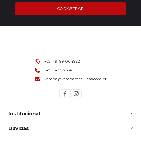
CADASTRAR
+55 (49) 991004922
(49) 3433-2654
kempa@kempamaquinas.com.br
Institucional
Dúvidas