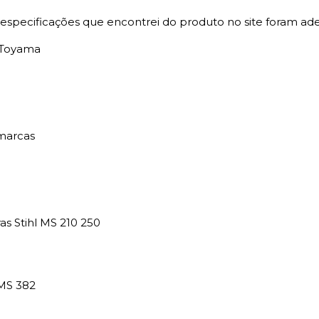
specificações que encontrei do produto no site foram ad
s Toyama
marcas
s Stihl MS 210 250
 MS 382