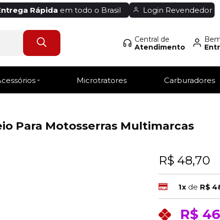
Entrega Rápida
em todo o Brasil
Login Revendedor
Central de
Bem-
Atendimento
Entr
Acessórios
Microtratores
Carburadores
io Para Motosserras Multimarcas
R$ 48,70
1x
de
R$ 4
R$ 46