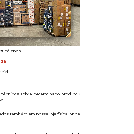
es
há anos.
ade
.
cial.
s técnicos sobre determinado produto?
pp!
ados também em nossa loja física, onde