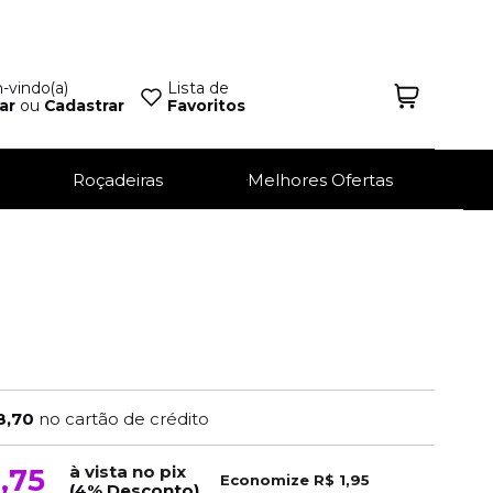
vindo(a)
Lista de
ar
ou
Cadastrar
Favoritos
Roçadeiras
Melhores Ofertas
8,70
no cartão de crédito
à vista no pix
,75
Economize
R$ 1,95
(4% Desconto)