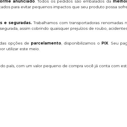
orme anunciado
. Todos os pedidos são embalados da
melhor
licados para evitar pequenos impactos que seu produto possa sofre
s e seguradas.
Trabalhamos com transportadoras renomadas n
egurada, assim cobrindo quaisquer prejuízos de roubo, acidentes
 das opções de
parcelamento
, disponibilizamos o
PIX
. Seu p
or utilizar este meio.
s do país, com um valor pequeno de compra você já conta com es