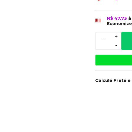
R$ 47,73
à
Economiz
+
-
Calcule Frete e