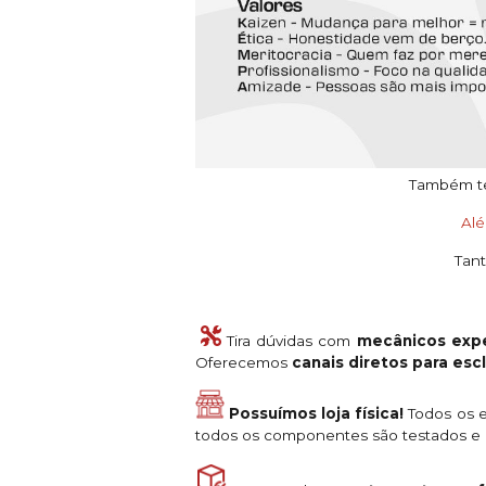
Também tem
Al
Tant
Tira dúvidas com
mecânicos expe
Oferecemos
canais diretos para es
Possuímos loja física!
Todos os e
todos os componentes são testados e a