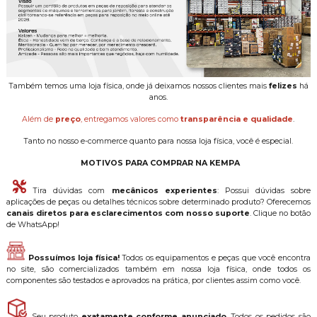
Também temos uma loja física, onde já deixamos nossos clientes mais
felizes
há
anos.
Além de
preço
, entregamos valores como
transparência e qualidade
.
Tanto no nosso e-commerce quanto para nossa loja física, você é especial.
MOTIVOS PARA COMPRAR NA KEMPA
Tira dúvidas com
mecânicos experientes
: Possui dúvidas sobre
aplicações de peças ou detalhes técnicos sobre determinado produto? Oferecemos
canais diretos para esclarecimentos com nosso suporte
. Clique no botão
de WhatsApp!
Possuímos loja física!
Todos os equipamentos e peças que você encontra
no site, são comercializados também em nossa loja física, onde todos os
componentes são testados e aprovados na prática, por clientes assim como você.
Seu produto
exatamente conforme anunciado
. Todos os pedidos são