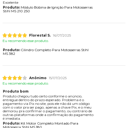
Excelente
Produto:
Módulo Bobina de Ignição Para Motosserras
Stihl MS 210 250
Florestal S.
16/07/2025
Eu recomendo esse produto.
Produto:
Cilindro Completo Para Motosserras Stihl
MS 382
Anônimo
15/07/2025
Eu recomendo esse produto.
Produto bom
Produto chegou tudo certo conforme o anúncio,
entregue dentro do prazo esperado. Problema é o
pagamento via Pix no site, pois ele não dá um código
com o valor pra ser pago, apenas a chave Pix, e o meu
demorou pra confirmar o pagamento, ou contrário de
outras plataformas onde a confirmação do pagamento
é imediata.
Produto:
Kit Motor Completo Montado Para
Motosserra Stihl MS 180