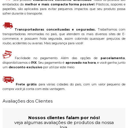
embalados da
melhor e mais compacta forma possível
. Plásticos, isopores e
papelões, são aplicados para evitar pequenos impactos que seu produto possa
sofrer durante o transporte.
Transportadoras conceituadas e seguradas.
Trabalhamos com
transportadoras renomadas no país, que atendem os mais diversos sites de E-
commerce, e possuem frota segurada, assim cobrindo quaisquer prejuízos de
roubo, acidentes ou avarias. Mais segurança para você!
Facilidade no pagamento. Além das opções de
parcelamento
,
disponibilizamos o
PIX
. Seu pagamento é
aprovado na hora
, e você ganha junto
um
desconto exclusivo
por utilizar este meio.
Frete grátis
para várias cidades do país, com um valor pequeno de
compra você já conta com esta vantagem.
Avaliações dos Clientes
Nossos clientes falam por nós!
veja algumas avaliações de produtos da nossa
loja.