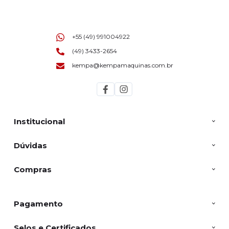
+55 (49) 991004922
(49) 3433-2654
kempa@kempamaquinas.com.br
Institucional
Dúvidas
Compras
Pagamento
Selos e Certificados