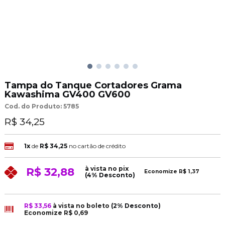
Tampa do Tanque Cortadores Grama
Kawashima GV400 GV600
Cod. do Produto: 5785
R$ 34,25
1x
de
R$ 34,25
no cartão de crédito
à vista no pix
R$ 32,88
Economize
R$ 1,37
(4% Desconto)
R$ 33,56
à vista no boleto
(2% Desconto)
Economize
R$ 0,69