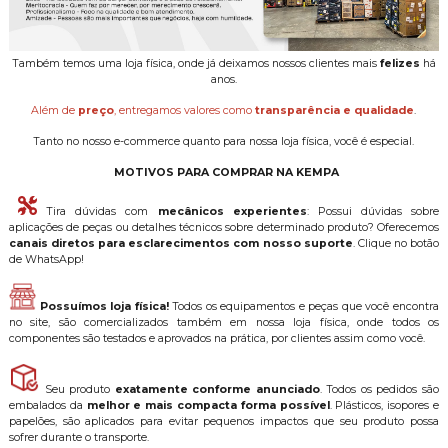
Também temos uma loja física, onde já deixamos nossos clientes mais
felizes
há
anos.
Além de
preço
, entregamos valores como
transparência e qualidade
.
Tanto no nosso e-commerce quanto para nossa loja física, você é especial.
MOTIVOS PARA COMPRAR NA KEMPA
Tira dúvidas com
mecânicos experientes
: Possui dúvidas sobre
aplicações de peças ou detalhes técnicos sobre determinado produto? Oferecemos
canais diretos para esclarecimentos com nosso suporte
. Clique no botão
de WhatsApp!
Possuímos loja física!
Todos os equipamentos e peças que você encontra
no site, são comercializados também em nossa loja física, onde todos os
componentes são testados e aprovados na prática, por clientes assim como você.
Seu produto
exatamente conforme anunciado
. Todos os pedidos são
embalados da
melhor e mais compacta forma possível
. Plásticos, isopores e
papelões, são aplicados para evitar pequenos impactos que seu produto possa
sofrer durante o transporte.