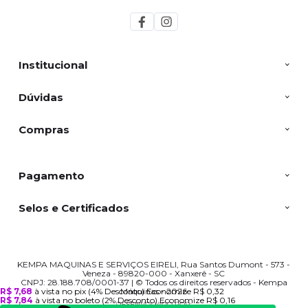
Institucional
Dúvidas
Compras
Pagamento
Selos e Certificados
KEMPA MAQUINAS E SERVIÇOS EIRELI, Rua Santos Dumont - 573 -
Veneza - 89820-000 - Xanxerê - SC
CNPJ: 28.188.708/0001-37 | © Todos os direitos reservados - Kempa
Máquinas - 2026
R$ 7,68
à vista no pix
(4% Desconto)
Economize
R$ 0,32
R$ 7,84
à vista no boleto
(2% Desconto)
Economize
R$ 0,16