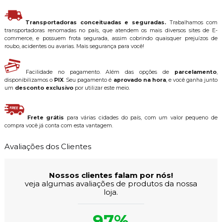
Transportadoras conceituadas e seguradas.
Trabalhamos com
transportadoras renomadas no país, que atendem os mais diversos sites de E-
commerce, e possuem frota segurada, assim cobrindo quaisquer prejuízos de
roubo, acidentes ou avarias. Mais segurança para você!
Facilidade no pagamento. Além das opções de
parcelamento
,
disponibilizamos o
PIX
. Seu pagamento é
aprovado na hora
, e você ganha junto
um
desconto exclusivo
por utilizar este meio.
Frete grátis
para várias cidades do país, com um valor pequeno de
compra você já conta com esta vantagem.
Avaliações dos Clientes
Nossos clientes falam por nós!
veja algumas avaliações de produtos da nossa
loja.
97%