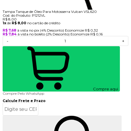
Tampa Tanque de Óleo Para Motosserra Vulcan VSL620
Cod. do Produto: P1212VL
R$ 8,00
1x
de
R$ 8,00
no cartão de crédito
R$ 7,68
à vista no pix
(4% Desconto)
Economize
R$ 0,32
R$ 7,84
à vista no boleto
(2% Desconto)
Economize
R$ 0,16
-
+
Compre aqui
Compre Pelo WhatsApp
Calcule Frete e Prazo