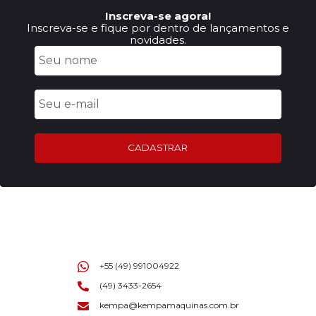
Inscreva-se agora!
Inscreva-se e fique por dentro de lançamentos e
novidades.
CADASTRAR
+55 (49) 991004922
(49) 3433-2654
kempa@kempamaquinas.com.br