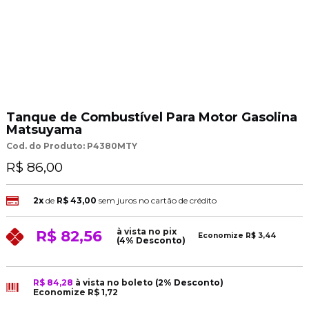
Tanque de Combustível Para Motor Gasolina
Matsuyama
Cod. do Produto: P4380MTY
R$ 86,00
2x
de
R$ 43,00
sem juros no cartão de crédito
à vista no pix
R$ 82,56
Economize
R$ 3,44
(4% Desconto)
R$ 84,28
à vista no boleto
(2% Desconto)
Economize
R$ 1,72