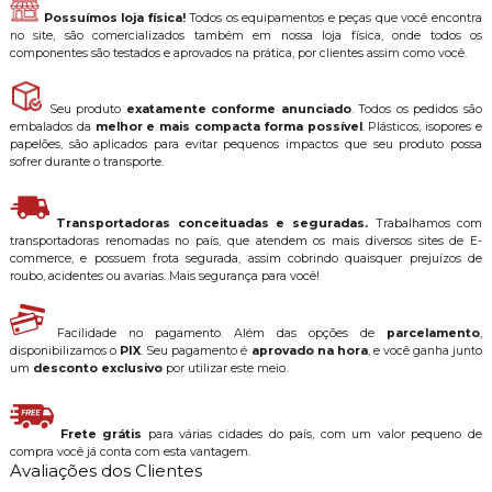
Possuímos loja física!
Todos os equipamentos e peças que você encontra
no site, são comercializados também em nossa loja física, onde todos os
componentes são testados e aprovados na prática, por clientes assim como você.
Seu produto
exatamente conforme anunciado
. Todos os pedidos são
embalados da
melhor e mais compacta forma possível
. Plásticos, isopores e
papelões, são aplicados para evitar pequenos impactos que seu produto possa
sofrer durante o transporte.
Transportadoras conceituadas e seguradas.
Trabalhamos com
transportadoras renomadas no país, que atendem os mais diversos sites de E-
commerce, e possuem frota segurada, assim cobrindo quaisquer prejuízos de
roubo, acidentes ou avarias. Mais segurança para você!
Facilidade no pagamento. Além das opções de
parcelamento
,
disponibilizamos o
PIX
. Seu pagamento é
aprovado na hora
, e você ganha junto
um
desconto exclusivo
por utilizar este meio.
Frete grátis
para várias cidades do país, com um valor pequeno de
compra você já conta com esta vantagem.
Avaliações dos Clientes