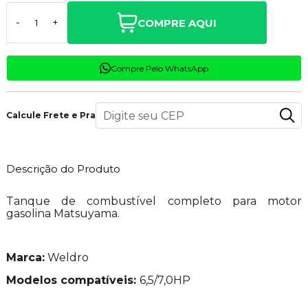
COMPRE AQUI
-
+
Compre Pelo WhatsApp
Calcule Frete e Prazo
Descrição do Produto
Tanque de combustível completo para motor
gasolina Matsuyama.
Marca:
Weldro
Modelos compatíveis:
6,5/7,0HP