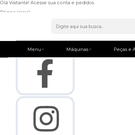
Olá Visitante!
Acesse sua conta e pedidos
Página Inicial
Quem Somos
Como Comprar
Fale Conosco
Venda Atacado
Lista de
Favoritos
Entrega Rápida
em todo o Brasil
Menu
Máquinas
Peças e 