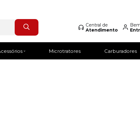
Central de
Bem-
Atendimento
Entr
Login Revendedor
Acessórios
Microtratores
Carburadores