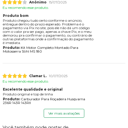
Anônimo
15/07/2025
Eu recomendo esse produto.
Produto bom
Produto chegou tudo certo conforme o anúncio,
entregue dentro do prazo esperado. Problema é o
pagamento via Pix no site, pois ele não dá um código
com o valor pra ser pago, apenas a chave Pix, e o meu
demorou pra confirmar o pagamento, ou contrário de
outras plataformas onde a confirmação do pagamento
é imediata.
Produto:
Kit Motor Completo Montado Para
Motosserra Stihl MS 180
Clamar L.
10/07/2025
Eu recomendo esse produto.
Excelente qualidade e original
Produto original e top de linha
Produto:
Carburador Para Roçadeira Husqvarna
236R 143R 143RII
Ver mais avaliações
Você também pode gostar de