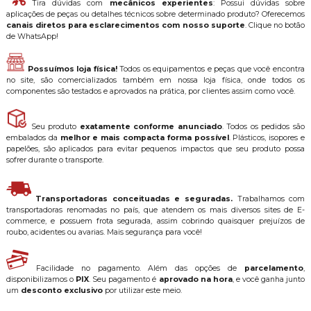
Tira dúvidas com
mecânicos experientes
: Possui dúvidas sobre
aplicações de peças ou detalhes técnicos sobre determinado produto? Oferecemos
canais diretos para esclarecimentos com nosso suporte
. Clique no botão
de WhatsApp!
Possuímos loja física!
Todos os equipamentos e peças que você encontra
no site, são comercializados também em nossa loja física, onde todos os
componentes são testados e aprovados na prática, por clientes assim como você.
Seu produto
exatamente conforme anunciado
. Todos os pedidos são
embalados da
melhor e mais compacta forma possível
. Plásticos, isopores e
papelões, são aplicados para evitar pequenos impactos que seu produto possa
sofrer durante o transporte.
Transportadoras conceituadas e seguradas.
Trabalhamos com
transportadoras renomadas no país, que atendem os mais diversos sites de E-
commerce, e possuem frota segurada, assim cobrindo quaisquer prejuízos de
roubo, acidentes ou avarias. Mais segurança para você!
Facilidade no pagamento. Além das opções de
parcelamento
,
disponibilizamos o
PIX
. Seu pagamento é
aprovado na hora
, e você ganha junto
um
desconto exclusivo
por utilizar este meio.