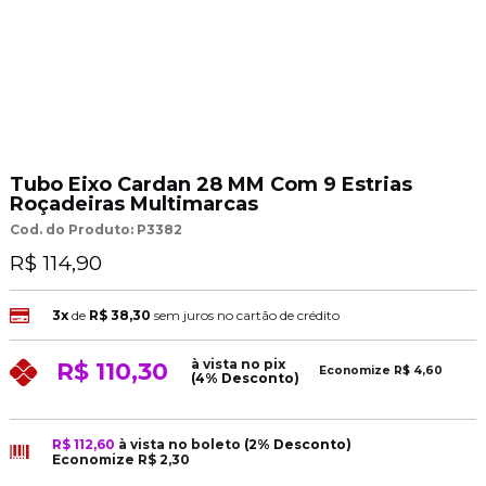
Tubo Eixo Cardan 28 MM Com 9 Estrias
Roçadeiras Multimarcas
Cod. do Produto: P3382
R$ 114,90
3x
de
R$ 38,30
sem juros no cartão de crédito
à vista no pix
R$ 110,30
Economize
R$ 4,60
(4% Desconto)
R$ 112,60
à vista no boleto
(2% Desconto)
Economize
R$ 2,30