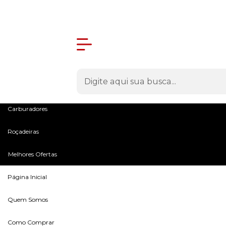
Olá Visitante!
Acesse sua conta e pedidos
Menu
Máquinas
Peças e Acessórios
Microtratores
Carburadores
Roçadeiras
Melhores Ofertas
Página Inicial
Quem Somos
Como Comprar