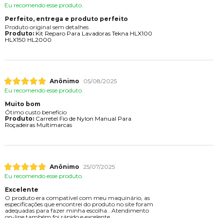
Eu recomendo esse produto.
Perfeito, entrega e produto perfeito
Produto original sem detalhes
Produto:
Kit Reparo Para Lavadoras Tekna HLX100
HLX150 HL2000
Anônimo
05/08/2025
Eu recomendo esse produto.
Muito bom
Ótimo custo benefício
Produto:
Carretel Fio de Nylon Manual Para
Roçadeiras Multimarcas
Anônimo
25/07/2025
Eu recomendo esse produto.
Excelente
O produto era compatível com meu maquinário, as
especificações que encontrei do produto no site foram
adequadas para fazer minha escolha . Atendimento
on-line também foi rápido e excelente.