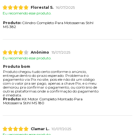
Florestal S.
16/07/2025
Eu recomendo esse produto.
Produto:
Cilindro Completo Para Motosserras Stihl
MS 382
Anônimo
15/07/2025
Eu recomendo esse produto.
Produto bom
Produto chegou tudo certo conforme o anúncio,
entregue dentro do prazo esperado. Problema é o
pagamento via Pix no site, pois ele não dá um código
com o valor pra ser pago, apenas a chave Pix, e o meu
demorou pra confirmar o pagamento, ou contrário de
outras plataformas onde a confirmação do pagamento
é imediata.
Produto:
Kit Motor Completo Montado Para
Motosserra Stihl MS 180
Clamar L.
10/07/2025
Eu recomendo esse produto.