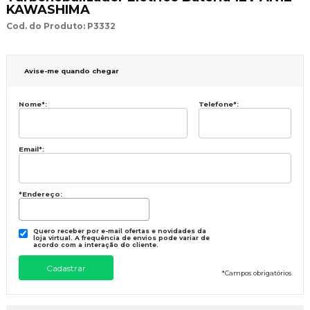
KAWASHIMA
Cod. do Produto: P3332
Avise-me quando chegar
Nome
*
:
Telefone
*
:
Email
*
:
*Endereço:
Quero receber por e-mail ofertas e novidades da
loja virtual. A frequência de envios pode variar de
acordo com a interação do cliente.
*
Campos obrigatórios