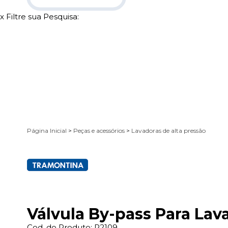
x
Filtre sua Pesquisa:
Página Inicial
>
Peças e acessórios
>
Lavadoras de alta pressão
Válvula By-pass Para Lav
Cod. do Produto: P2109