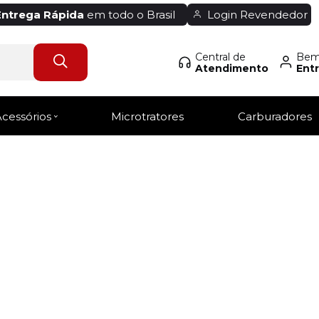
Entrega Rápida
em todo o Brasil
Login Revendedor
Central de
Bem-
Atendimento
Entr
Acessórios
Microtratores
Carburadores