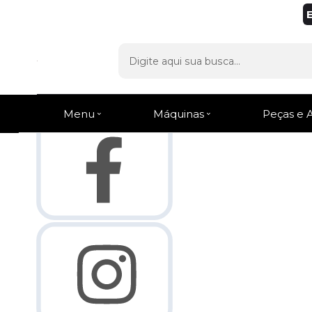
Olá Visitante!
Acesse sua conta e pedidos
Página Inicial
Quem Somos
Como Comprar
Fale Conosco
Venda Atacado
Lista de
Favoritos
Menu
Máquinas
Peças e 