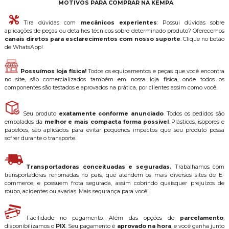
MOTIVOS PARA COMPRAR NA KEMPA
Tira dúvidas com
mecânicos experientes
: Possui dúvidas sobre
aplicações de peças ou detalhes técnicos sobre determinado produto? Oferecemos
canais diretos para esclarecimentos com nosso suporte
. Clique no botão
de WhatsApp!
Possuímos loja física!
Todos os equipamentos e peças que você encontra
no site, são comercializados também em nossa loja física, onde todos os
componentes são testados e aprovados na prática, por clientes assim como você.
Seu produto
exatamente conforme anunciado
. Todos os pedidos são
embalados da
melhor e mais compacta forma possível
. Plásticos, isopores e
papelões, são aplicados para evitar pequenos impactos que seu produto possa
sofrer durante o transporte.
Transportadoras conceituadas e seguradas.
Trabalhamos com
transportadoras renomadas no país, que atendem os mais diversos sites de E-
commerce, e possuem frota segurada, assim cobrindo quaisquer prejuízos de
roubo, acidentes ou avarias. Mais segurança para você!
Facilidade no pagamento. Além das opções de
parcelamento
,
disponibilizamos o
PIX
. Seu pagamento é
aprovado na hora
, e você ganha junto