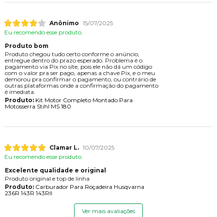
Anônimo
15/07/2025
Eu recomendo esse produto.
Produto bom
Produto chegou tudo certo conforme o anúncio,
entregue dentro do prazo esperado. Problema é o
pagamento via Pix no site, pois ele não dá um código
com o valor pra ser pago, apenas a chave Pix, e o meu
demorou pra confirmar o pagamento, ou contrário de
outras plataformas onde a confirmação do pagamento
é imediata.
Produto:
Kit Motor Completo Montado Para
Motosserra Stihl MS 180
Clamar L.
10/07/2025
Eu recomendo esse produto.
Excelente qualidade e original
Produto original e top de linha
Produto:
Carburador Para Roçadeira Husqvarna
236R 143R 143RII
Ver mais avaliações