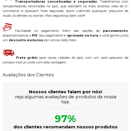
Transportadoras conceituadas e seguradas.
Trabalhamos com
transportadoras renomadas no país, que atendem os mais diversos sites de E-
commerce, e possuem frota segurada, assim cobrindo quaisquer prejuízos de
roubo, acidentes ou avarias. Mais segurança para você!
Facilidade no pagamento. Além das opções de
parcelamento
,
disponibilizamos o
PIX
. Seu pagamento é
aprovado na hora
, e você ganha junto
um
desconto exclusivo
por utilizar este meio.
Frete grátis
para várias cidades do país, com um valor pequeno de
compra você já conta com esta vantagem.
Avaliações dos Clientes
Nossos clientes falam por nós!
veja algumas avaliações de produtos da nossa
loja.
97%
dos clientes recomendam nossos produtos