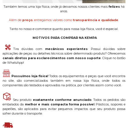
Também temos uma loja física, onde já deixamos nossos clientes mais
felizes
há
anos.
Além de
preço
, entregamos valores como
transparência e qualidade
.
Tanto no nosso e-commerce quanto para nossa loja física, você é especial.
MOTIVOS PARA COMPRAR NA KEMPA
Tira dúvidas com
mecânicos experientes
: Possui dúvidas sobre
aplicações de peças ou detalhes técnicos sobre determinado produto? Oferecemos
canais diretos para esclarecimentos com nosso suporte
. Clique no botão
de WhatsApp!
Possuímos loja física!
Todos os equipamentos e peças que você encontra
no site, são comercializados também em nossa loja física, onde todos os
componentes são testados e aprovados na prática, por clientes assim como você.
Seu produto
exatamente conforme anunciado
. Todos os pedidos são
embalados da
melhor e mais compacta forma possível
. Plásticos, isopores e
papelões, são aplicados para evitar pequenos impactos que seu produto possa
sofrer durante o transporte.