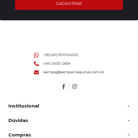
CADASTRAR
+55 (49) 991004922
(49) 3433-2654
kempa@kempamaquinas.com.br
Institucional
Dúvidas
Compras