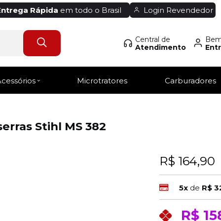
Entrega Rápida
em todo o Brasil
Login Revendedor
Central de
Bem-
Atendimento
Entr
Acessórios
Microtratores
Carburadores
erras Stihl MS 382
R$ 164,90
5x
de
R$ 3
R$ 15