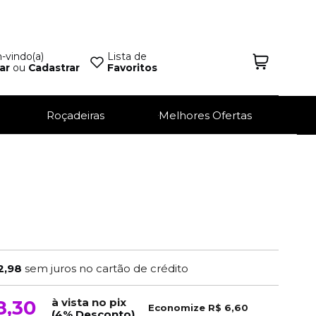
vindo(a)
Lista de
ar
ou
Cadastrar
Favoritos
Roçadeiras
Melhores Ofertas
2,98
sem juros no cartão de crédito
à vista no pix
8,30
Economize
R$ 6,60
(4% Desconto)