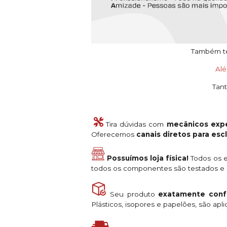
Também tem
Al
Tant
Tira dúvidas com
mecânicos expe
Oferecemos
canais diretos para es
Possuímos loja física!
Todos os e
todos os componentes são testados e a
Seu produto
exatamente conf
Plásticos, isopores e papelões, são ap