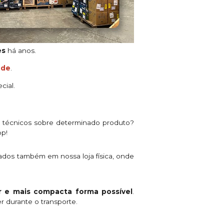
es
há anos.
ade
.
cial.
s técnicos sobre determinado produto?
pp!
ados também em nossa loja física, onde
 e mais compacta forma possível
.
r durante o transporte.