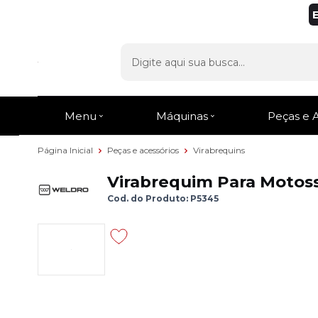
Menu
Máquinas
Peças e 
Página Inicial
Peças e acessórios
Virabrequins
Virabrequim Para Motoss
Cod. do Produto: P5345