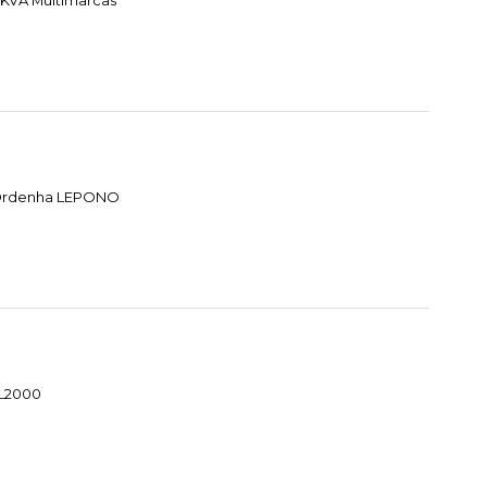
 KVA Multimarcas
e Ordenha LEPONO
HL2000