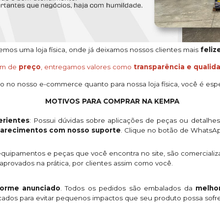
os uma loja física, onde já deixamos nossos clientes mais
feliz
ém de
preço
, entregamos valores como
transparência e qualid
o no nosso e-commerce quanto para nossa loja física, você é espe
MOTIVOS PARA COMPRAR NA KEMPA
rientes
: Possui dúvidas sobre aplicações de peças ou detalhe
clarecimentos com nosso suporte
. Clique no botão de WhatsA
quipamentos e peças que você encontra no site, são comercializ
provados na prática, por clientes assim como você.
orme anunciado
. Todos os pedidos são embalados da
melhor
licados para evitar pequenos impactos que seu produto possa sofre