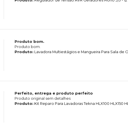
Produto:
Regulador de Tensão AVR Geradores Mono 5,0 - 12
Produto bom.
Produto bom.
Produto:
Lavadora Multiestágios e Mangueira Para Sala d
Perfeito, entrega e produto perfeito
Produto original sem detalhes
Produto:
Kit Reparo Para Lavadoras Tekna HLX100 HLX150 