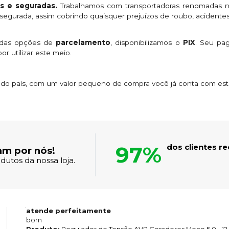
s e seguradas.
Trabalhamos com transportadoras renomadas n
egurada, assim cobrindo quaisquer prejuízos de roubo, acidentes
 das opções de
parcelamento
, disponibilizamos o
PIX
. Seu p
or utilizar este meio.
s do país, com um valor pequeno de compra você já conta com es
97%
dos clientes 
am por nós!
dutos da nossa loja.
atende perfeitamente
bom