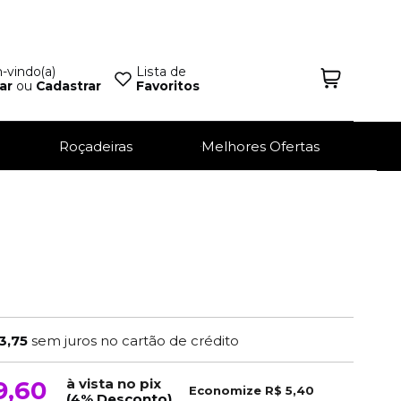
vindo(a)
Lista de
ar
ou
Cadastrar
Favoritos
Roçadeiras
Melhores Ofertas
3,75
sem juros no cartão de crédito
à vista no pix
9,60
Economize
R$ 5,40
(4% Desconto)