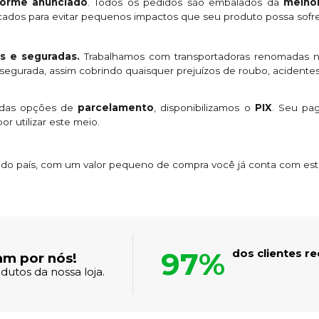
orme anunciado
. Todos os pedidos são embalados da
melhor
licados para evitar pequenos impactos que seu produto possa sofre
s e seguradas.
Trabalhamos com transportadoras renomadas n
egurada, assim cobrindo quaisquer prejuízos de roubo, acidentes
 das opções de
parcelamento
, disponibilizamos o
PIX
. Seu p
or utilizar este meio.
s do país, com um valor pequeno de compra você já conta com es
97%
dos clientes 
am por nós!
dutos da nossa loja.