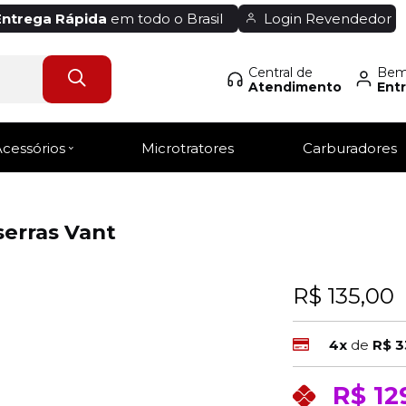
Entrega Rápida
em todo o Brasil
Login Revendedor
Central de
Bem-
Atendimento
Entr
Acessórios
Microtratores
Carburadores
erras Vant
R$ 135,00
4x
de
R$ 3
R$ 12