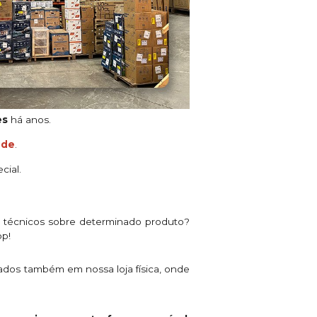
es
há anos.
ade
.
cial.
s técnicos sobre determinado produto?
pp!
ados também em nossa loja física, onde