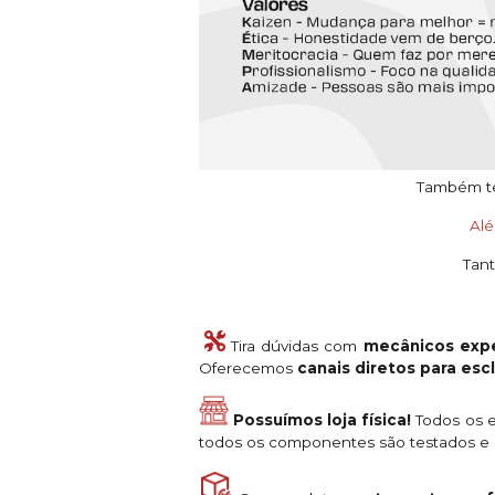
Também tem
Al
Tant
Tira dúvidas com
mecânicos expe
Oferecemos
canais diretos para es
Possuímos loja física!
Todos os e
todos os componentes são testados e a