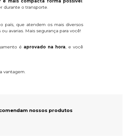
 e mais compacta forma possível
.
r durante o transporte.
o país, que atendem os mais diversos
 ou avarias. Mais segurança para você!
agamento é
aprovado na hora
, e você
ta vantagem.
recomendam nossos produtos