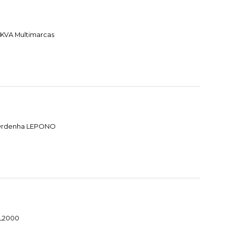
 KVA Multimarcas
e Ordenha LEPONO
HL2000