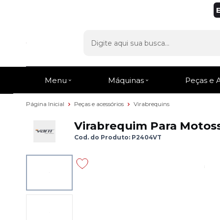
Menu
Máquinas
Peças e 
Página Inicial
Peças e acessórios
Virabrequins
Virabrequim Para Motoss
Cod. do Produto: P2404VT