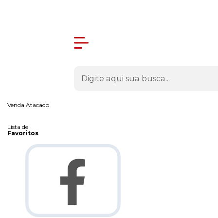
Olá Visitante!
Acesse sua conta e pedidos
Página Inicial
Quem Somos
Como Comprar
Fale Conosco
Venda Atacado
Lista de
Favoritos