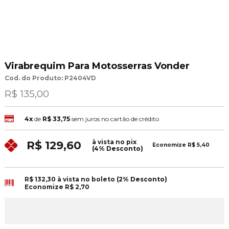
Virabrequim Para Motosserras Vonder
Cod. do Produto: P2404VD
R$ 135,00
4x
de
R$ 33,75
sem juros no cartão de crédito
à vista no pix
R$ 129,60
Economize
R$ 5,40
(4% Desconto)
R$ 132,30
à vista no boleto
(2% Desconto)
Economize
R$ 2,70