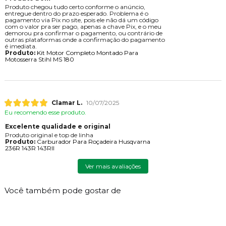
Produto chegou tudo certo conforme o anúncio,
entregue dentro do prazo esperado. Problema é o
pagamento via Pix no site, pois ele não dá um código
com o valor pra ser pago, apenas a chave Pix, e o meu
demorou pra confirmar o pagamento, ou contrário de
outras plataformas onde a confirmação do pagamento
é imediata.
Produto:
Kit Motor Completo Montado Para
Motosserra Stihl MS 180
Clamar L.
10/07/2025
Eu recomendo esse produto.
Excelente qualidade e original
Produto original e top de linha
Produto:
Carburador Para Roçadeira Husqvarna
236R 143R 143RII
Ver mais avaliações
Você também pode gostar de